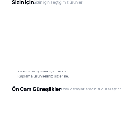
Sizin İçin
Sizin için seçtiğimiz ürünler
Duvar Kaplama
Aracınız kadar evine'de değer
vermek isteyenler için Duvar
Kaplama ürünlerimiz sizler ile,
uygulaması çok basit!
Ön Cam Güneşlikler
Ufak detaylar aracınızı güzelleştirir.
Detaylar