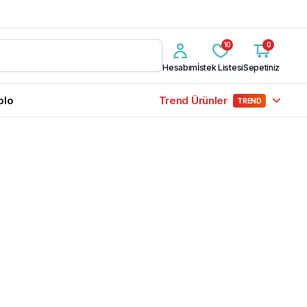
10
0
Hesabım
İstek Listesi
Sepetiniz
blo
Trend Ürünler
TREND