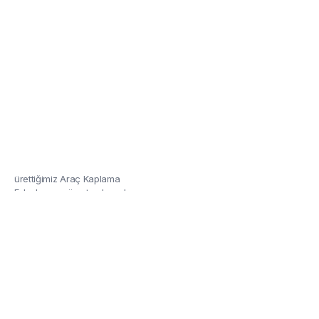
Kaplama Folyoları
Özel renkler ve tasarımla ile
ürettiğimiz Araç Kaplama
Folyolarına göz atmalısınız!
Detaylar