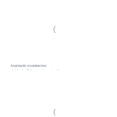
Anahtarlık
Aracınızı duruşunu yansıtan
Anahtarlık modellerimiz
stoklarda, Tükenmeden göz at!
Detaylar