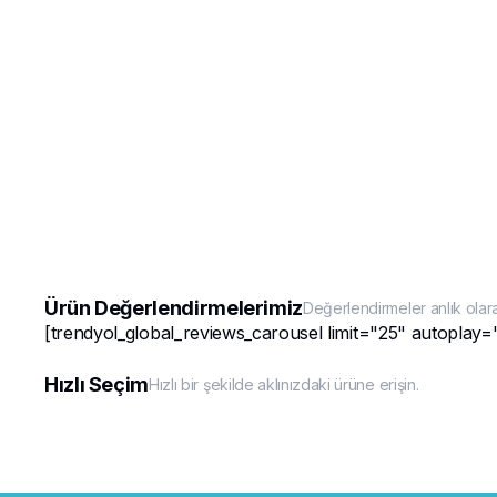
Ürün Değerlendirmelerimiz
Değerlendirmeler anlık olar
[trendyol_global_reviews_carousel limit="25" autoplay=
Hızlı Seçim
Hızlı bir şekilde aklınızdaki ürüne erişin.