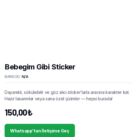
Bebegim Gibi Sticker
BARKOD:
N/A
Dayanıklı, sökülebilir ve göz alıcı sticker’larla aracına karakter kat.
Hazır tasarımlar veya sana özel çizimler — hepsi burada!
150,00
₺
Whatsapp'tan İletişime Geç