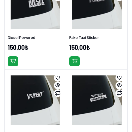
var.
var.
Seçenekler
Seçenekler
ürün
ürün
sayfasından
sayfasından
seçilebilir
seçilebilir
Diesel Powered
Fake Taxi Sticker
150,00
₺
150,00
₺
Bu
Bu
ürünün
ürünün
birden
birden
fazla
fazla
varyasyonu
varyasyonu
var.
var.
Seçenekler
Seçenekler
ürün
ürün
sayfasından
sayfasından
seçilebilir
seçilebilir