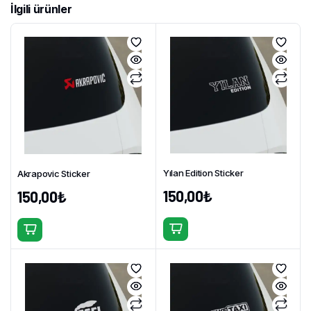
İlgili ürünler
Yılan Edition Sticker
Akrapovic Sticker
150,00
₺
150,00
₺
Bu
Bu
ürünün
ürünün
birden
birden
fazla
fazla
varyasyonu
varyasyonu