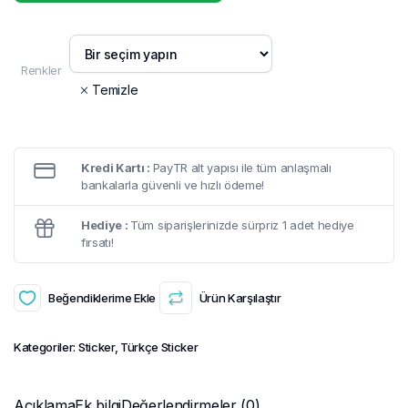
Renkler
Temizle
Kredi Kartı :
PayTR alt yapısı ile tüm anlaşmalı
bankalarla güvenli ve hızlı ödeme!
Hediye :
Tüm siparişlerinizde sürpriz 1 adet hediye
fırsatı!
Beğendiklerime Ekle
Ürün Karşılaştır
Kategoriler:
Sticker
,
Türkçe Sticker
Açıklama
Ek bilgi
Değerlendirmeler (0)