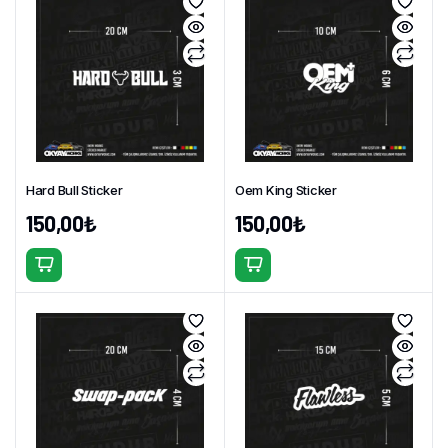
Hard Bull Sticker
Oem King Sticker
150,00
₺
150,00
₺
Bu
Bu
ürünün
ürünün
birden
birden
fazla
fazla
varyasyonu
varyasyonu
var.
var.
Seçenekler
Seçenekler
ürün
ürün