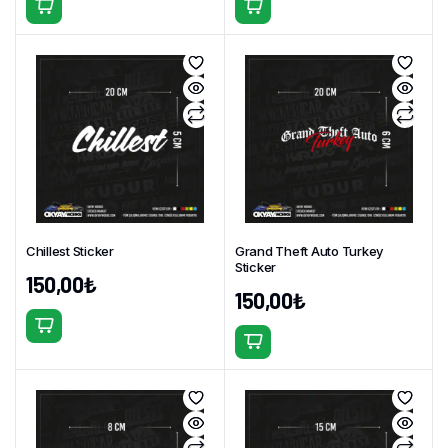
Bu
Bu
ürünün
ürünün
birden
birden
fazla
fazla
varyasyonu
varyasyonu
var.
var.
Seçenekler
Seçenekler
ürün
ürün
sayfasından
sayfasından
seçilebilir
seçilebilir
Chillest Sticker
Grand Theft Auto Turkey
Sticker
150,00
₺
150,00
₺
Bu
Bu
ürünün
ürünün
birden
birden
fazla
fazla
varyasyonu