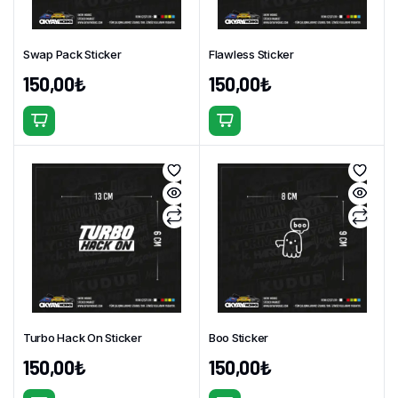
sayfasından
sayfasından
seçilebilir
seçilebilir
Swap Pack Sticker
Flawless Sticker
150,00
₺
150,00
₺
Bu
Bu
ürünün
ürünün
birden
birden
fazla
fazla
varyasyonu
varyasyonu
var.
var.
Seçenekler
Seçenekler
ürün
ürün
sayfasından
sayfasından
seçilebilir
seçilebilir
Turbo Hack On Sticker
Boo Sticker
150,00
₺
150,00
₺