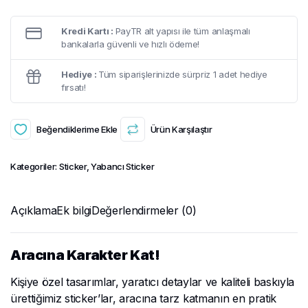
Kredi Kartı :
PayTR alt yapısı ile tüm anlaşmalı
bankalarla güvenli ve hızlı ödeme!
Hediye :
Tüm siparişlerinizde sürpriz 1 adet hediye
fırsatı!
Beğendiklerime Ekle
Ürün Karşılaştır
Kategoriler:
Sticker
,
Yabancı Sticker
Açıklama
Ek bilgi
Değerlendirmeler (0)
Aracına Karakter Kat!
Kişiye özel tasarımlar, yaratıcı detaylar ve kaliteli baskıyla
ürettiğimiz sticker’lar, aracına tarz katmanın en pratik