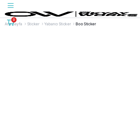
0
Ana Sayfa
Sticker
Yabancı Sticker
Boo Sticker