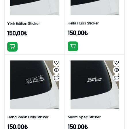
Hella Flush Sticker
Yıkık Edition Sticker
150,00
₺
150,00
₺
Bu
Bu
ürünün
ürünün
birden
birden
fazla
fazla
varyasyonu
varyasyonu
var.
var.
Seçenekler
Seçenekler
ürün
ürün
sayfasından
sayfasından
seçilebilir
seçilebilir
Hand Wash Only Sticker
Mermi Spec Sticker
150,00
₺
150,00
₺