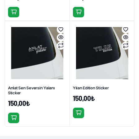
Bu
Bu
ürünün
ürünün
birden
birden
fazla
fazla
varyasyonu
varyasyonu
var.
var.
Seçenekler
Seçenekler
ürün
ürün
sayfasından
sayfasından
seçilebilir
seçilebilir
Anlat Sen Seversin Yalanı
Yılan Edition Sticker
Sticker
150,00
₺
150,00
₺
Bu
Bu
ürünün
ürünün
birden
birden
fazla