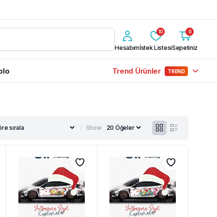
10
0
Hesabım
İstek Listesi
Sepetiniz
blo
Trend Ürünler
TREND
Show