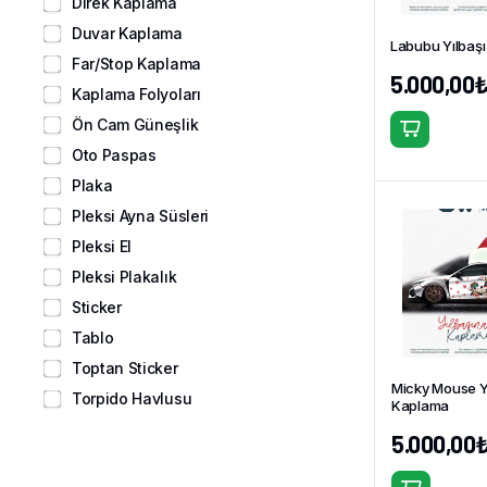
Direk Kaplama
Duvar Kaplama
Labubu Yılbaş
Far/Stop Kaplama
5.000,00
Kaplama Folyoları
Ön Cam Güneşlik
Oto Paspas
Plaka
Pleksi Ayna Süsleri
Pleksi El
Pleksi Plakalık
Sticker
Tablo
Toptan Sticker
Micky Mouse Y
Torpido Havlusu
Kaplama
5.000,00