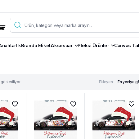
Anahtarlık
Branda Etiket
Aksesuar
Pleksi Ürünler
Canvas Ta
gösteriliyor
Ekleyen :