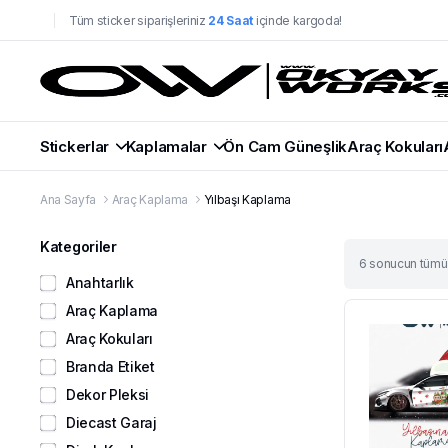
Tüm sticker siparişleriniz
24 Saat
içinde kargoda!
Stickerlar
Kaplamalar
Ön Cam Güneşlik
Araç Kokuları
Ana Sayfa
Araç Kaplama
Yılbaşı Kaplama
Kategoriler
En
6 sonucun tümü 
yeniye
Anahtarlık
göre
Araç Kaplama
sıralandı
Araç Kokuları
Branda Etiket
Dekor Pleksi
Diecast Garaj