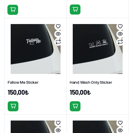
Bu
Bu
ürünün
ürünün
birden
birden
fazla
fazla
varyasyonu
varyasyonu
var.
var.
Seçenekler
Seçenekler
ürün
ürün
sayfasından
sayfasından
seçilebilir
seçilebilir
Follow Me Sticker
Hand Wash Only Sticker
150,00
₺
150,00
₺
Bu
Bu
ürünün
ürünün
birden
birden
fazla
fazla