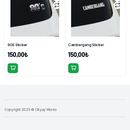
varyasyonu
varyasyonu
var.
var.
Seçenekler
Seçenekler
ürün
ürün
sayfasından
sayfasından
seçilebilir
seçilebilir
90S Sticker
Cambergang Sticker
150,00
₺
150,00
₺
Bu
Bu
ürünün
ürünün
birden
birden
fazla
fazla
varyasyonu
varyasyonu
var.
var.
Copyright 2025 © Okyay Works
Seçenekler
Seçenekler
ürün
ürün
sayfasından
sayfasından
Sepete Ekle
Japan