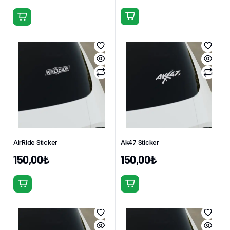
Bu
Bu
ürünün
ürünün
birden
birden
fazla
fazla
varyasyonu
varyasyonu
var.
var.
Seçenekler
Seçenekler
ürün
ürün
sayfasından
sayfasından
seçilebilir
seçilebilir
AirRide Sticker
Ak47 Sticker
150,00
₺
150,00
₺
Bu
Bu
ürünün
ürünün
birden
birden
fazla
fazla