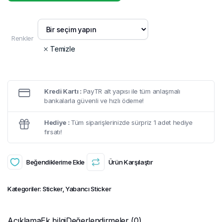
Renkler
Temizle
Kredi Kartı :
PayTR alt yapısı ile tüm anlaşmalı
bankalarla güvenli ve hızlı ödeme!
Hediye :
Tüm siparişlerinizde sürpriz 1 adet hediye
fırsatı!
Beğendiklerime Ekle
Ürün Karşılaştır
Kategoriler:
Sticker
,
Yabancı Sticker
Açıklama
Ek bilgi
Değerlendirmeler (0)