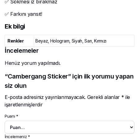
✅ Sökmesi iz bırakmaz
✅ Farkını yansıt!
Ek bilgi
Renkler
Beyaz, Hologram, Siyah, Sarı, Kırmızı
İncelemeler
Henüz yorum yapılmadı.
“Cambergang Sticker” için ilk yorumu yapan
siz olun
E-posta adresiniz yayınlanmayacak.
Gerekli alanlar
*
ile
işaretlenmişlerdir
Puanı
*
İncelemeniz
*