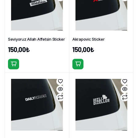
var.
var.
Seçenekler
Seçenekler
ürün
ürün
sayfasından
sayfasından
seçilebilir
seçilebilir
Seviyoruz Allah Affetsin Sticker
Akrapovic Sticker
150,00
₺
150,00
₺
Bu
Bu
ürünün
ürünün
birden
birden
fazla
fazla
varyasyonu
varyasyonu
var.
var.
Seçenekler
Seçenekler
ürün
ürün
sayfasından
sayfasından
seçilebilir
seçilebilir