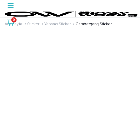
0
Ana Sayfa
Sticker
Yabancı Sticker
Cambergang Sticker