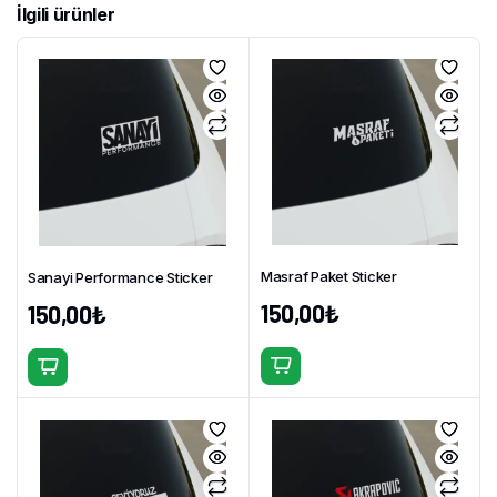
İlgili ürünler
Masraf Paket Sticker
Sanayi Performance Sticker
150,00
₺
150,00
₺
Bu
Bu
ürünün
ürünün
birden
birden
fazla
fazla
varyasyonu
varyasyonu