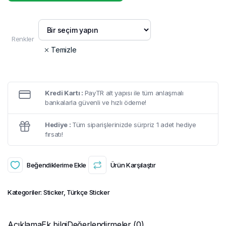
Renkler
Temizle
Kredi Kartı :
PayTR alt yapısı ile tüm anlaşmalı
bankalarla güvenli ve hızlı ödeme!
Hediye :
Tüm siparişlerinizde sürpriz 1 adet hediye
fırsatı!
Beğendiklerime Ekle
Ürün Karşılaştır
Kategoriler:
Sticker
,
Türkçe Sticker
Açıklama
Ek bilgi
Değerlendirmeler (0)