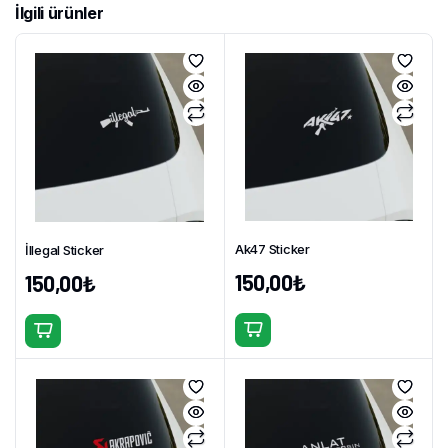
İlgili ürünler
Ak47 Sticker
İllegal Sticker
150,00
₺
150,00
₺
Bu
Bu
ürünün
ürünün
birden
birden
fazla
fazla
varyasyonu
varyasyonu