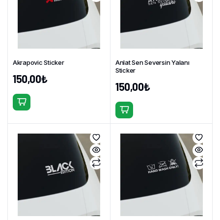
var.
var.
Seçenekler
Seçenekler
ürün
ürün
sayfasından
sayfasından
seçilebilir
seçilebilir
Akrapovic Sticker
Anlat Sen Seversin Yalanı
Sticker
150,00
₺
150,00
₺
Bu
Bu
ürünün
ürünün
birden
birden
fazla
fazla
varyasyonu
varyasyonu
var.
var.
Seçenekler
Seçenekler
ürün
ürün
sayfasından
sayfasından
seçilebilir