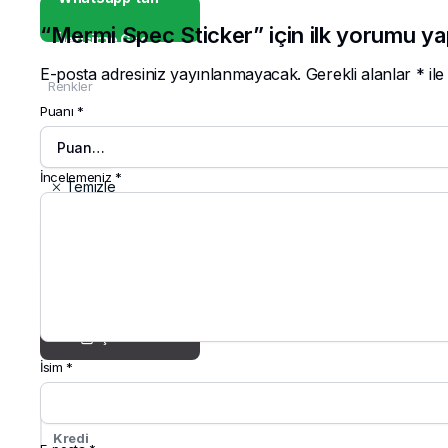
“Mermi Spec Sticker” için ilk yorumu ya
İletişime Geç
E-posta adresiniz yayınlanmayacak.
Gerekli alanlar
*
ile
Renkler
Puanı
*
İncelemeniz
*
Temizle
Mermi
Spec
Sticker
Sepete Ekle
adet
ŞİMDİ AL
İsim
*
Kredi