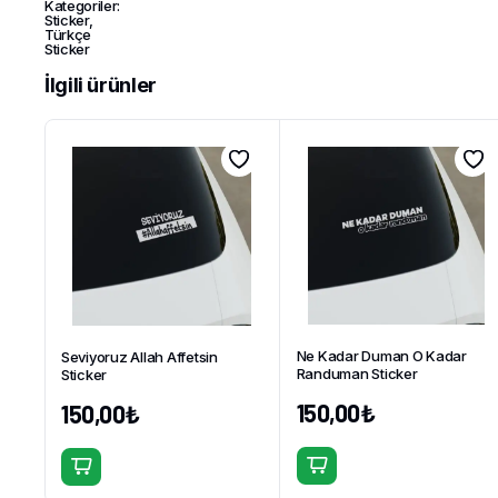
Kategoriler:
Sticker
,
Türkçe
Sticker
İlgili ürünler
Ne Kadar Duman O Kadar
Seviyoruz Allah Affetsin
Randuman Sticker
Sticker
150,00
₺
150,00
₺
Bu
Bu