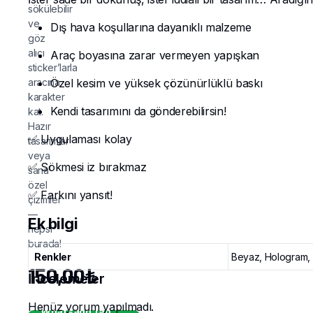
sökülebilir
ve
Dış hava koşullarına dayanıklı malzeme
göz
alıcı
Araç boyasına zarar vermeyen yapışkan
sticker’larla
aracına
Özel kesim ve yüksek çözünürlüklü baskı
karakter
Kendi tasarımını da gönderebilirsin!
kat.
Hazır
✅ Uygulaması kolay
tasarımlar
veya
✅ Sökmesi iz bırakmaz
sana
özel
✅ Farkını yansıt!
çizimler
—
Ek bilgi
hepsi
burada!
Renkler
Beyaz, Hologram, S
150,00
₺
İncelemeler
Henüz yorum yapılmadı.
Whatsapp'tan