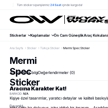
Tüm sticker siparişleriniz
24 Saat
içinde kargoda!
Stickerlar
Kaplamalar
Ön Cam Güneşlik
Araç Kokuları
Ana Sayfa
Sticker
Türkçe Sticker
Mermi Spec Sticker
Mermi
Spec
Açıklama
Ek bilgi
Değerlendirmeler (0)
Sticker
Aracına Karakter Kat!
BARKOD:
N/A
Kişiye özel tasarımlar, yaratıcı detaylar ve kaliteli baskıy
Dayanıklı,
İster sade bir dokunuş, ister iddialı bir tasarım… Aradığı