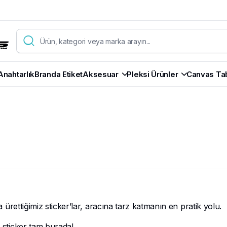
Anahtarlık
Branda Etiket
Aksesuar
Pleksi Ürünler
Canvas Ta
la ürettiğimiz sticker’lar, aracına tarz katmanın en pratik yolu.
n sticker tam burada!