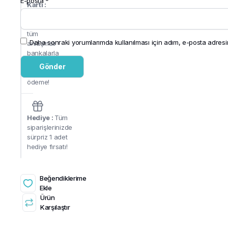
E-posta
*
Kartı :
PayTR alt
yapısı ile
tüm
Daha sonraki yorumlarımda kullanılması için adım, e-posta adresim
anlaşmalı
bankalarla
güvenli ve
hızlı
ödeme!
Hediye :
Tüm
siparişlerinizde
sürpriz 1 adet
hediye fırsatı!
Beğendiklerime
Ekle
Ürün
Karşılaştır