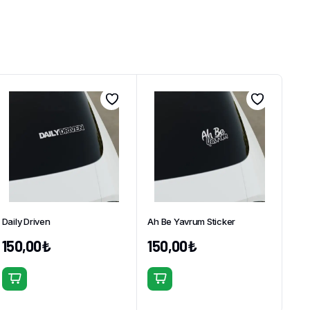
Daily Driven
Ah Be Yavrum Sticker
150,00
₺
150,00
₺
Bu
Bu
ürünün
ürünün