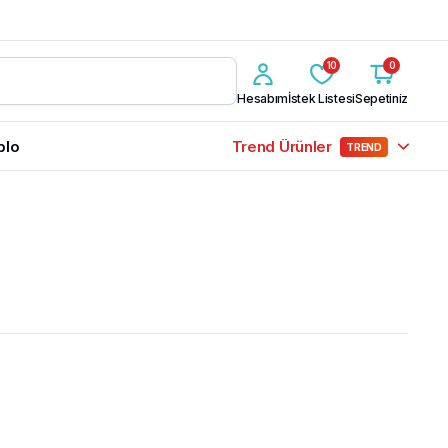
10
0
Hesabım
İstek Listesi
Sepetiniz
blo
Trend Ürünler
TREND