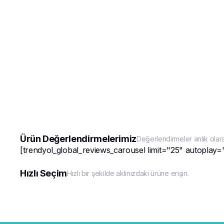
Ürün Değerlendirmelerimiz
Değerlendirmeler anlık olar
[trendyol_global_reviews_carousel limit="25" autoplay=
Hızlı Seçim
Hızlı bir şekilde aklınızdaki ürüne erişin.