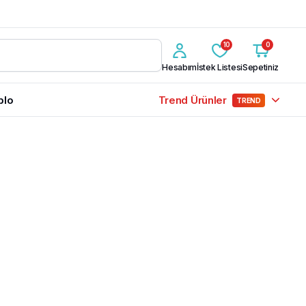
10
0
Hesabım
İstek Listesi
Sepetiniz
blo
Trend Ürünler
TREND