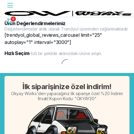
0
Ürün Değerlendirmelerimiz
Değerlendirmeler anlık olarak Trendyol üzerinden sağlanmaktadır.
[trendyol_global_reviews_carousel limit="25"
autoplay="1" interval="3000"]
Hızlı Seçim
Hızlı bir şekilde aklınızdaki ürüne erişin.
%20
İlk siparişinize özel indirim!
Okyay Works'den yapacağınız ilk siparişe özel %20 İndirim
fırsatı! Kupon Kodu: "OKYAY20"