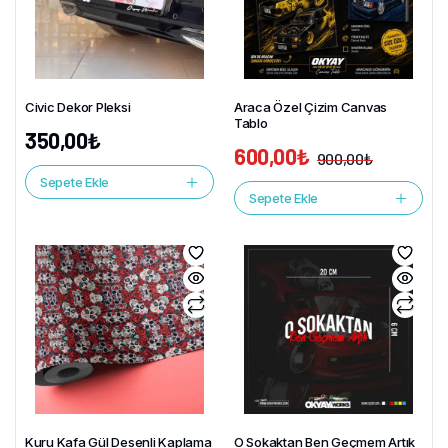
Civic Dekor Pleksi
Araca Özel Çizim Canvas
Tablo
350,00
₺
600,00
₺
900,00
₺
Sepete Ekle
Sepete Ekle
Kuru Kafa Gül Desenli Kaplama
O Sokaktan Ben Geçmem Artık