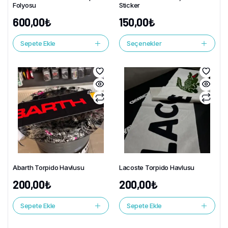
Folyosu
Sticker
600,00
₺
150,00
₺
Sepete Ekle
Seçenekler
Abarth Torpido Havlusu
Lacoste Torpido Havlusu
200,00
₺
200,00
₺
Sepete Ekle
Sepete Ekle