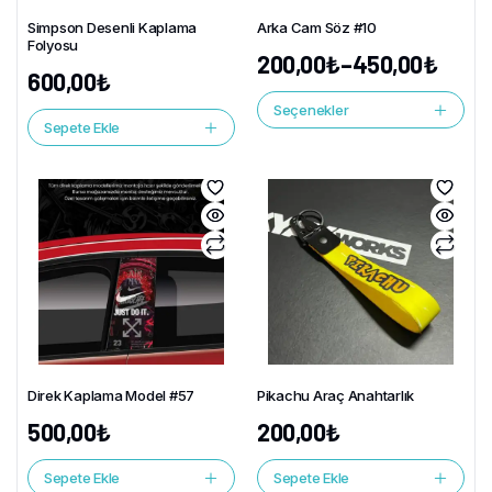
Simpson Desenli Kaplama
Arka Cam Söz #10
Folyosu
200,00
₺
–
450,00
₺
600,00
₺
Seçenekler
Sepete Ekle
Direk Kaplama Model #57
Pikachu Araç Anahtarlık
500,00
₺
200,00
₺
Sepete Ekle
Sepete Ekle