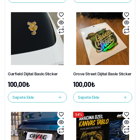
Garfield Dijital Baskı Sticker
Grove Street Dijital Baskı Sticker
100,00
₺
100,00
₺
Sepete Ekle
Sepete Ekle
34%