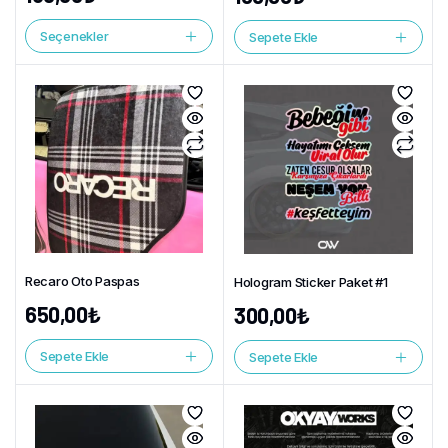
Seçenekler
Sepete Ekle
Recaro Oto Paspas
Hologram Sticker Paket #1
650,00
₺
300,00
₺
Sepete Ekle
Sepete Ekle