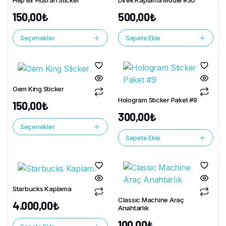
Hep Bir Hüsran Sticker
Direk Kaplama Model #30
150,00
₺
500,00
₺
Seçenekler
Sepete Ekle
Oem King Sticker
Hologram Sticker Paket #9
150,00
₺
300,00
₺
Seçenekler
Sepete Ekle
Starbucks Kaplama
Classic Machine Araç
4.000,00
₺
Anahtarlık
100,00
₺