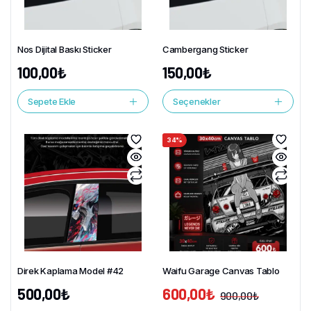
Nos Dijital Baskı Sticker
Cambergang Sticker
100,00
₺
150,00
₺
Sepete Ekle
Seçenekler
34%
Direk Kaplama Model #42
Waifu Garage Canvas Tablo
500,00
₺
600,00
₺
900,00
₺