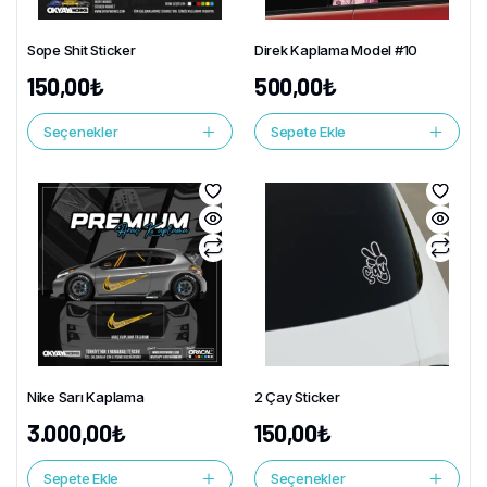
Sope Shit Sticker
Direk Kaplama Model #10
150,00
₺
500,00
₺
Seçenekler
Sepete Ekle
Nike Sarı Kaplama
2 Çay Sticker
3.000,00
₺
150,00
₺
Sepete Ekle
Seçenekler