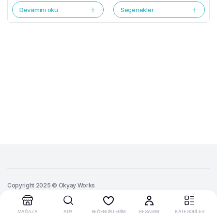
Devamını oku
Seçenekler
Copyright 2025 © Okyay Works
MAĞAZA
ARA
BEĞENDİKLERİM
HESABIM
KATEGORİLER