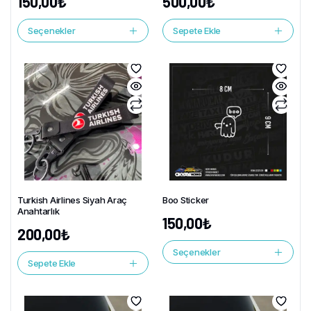
150,00
₺
500,00
₺
Seçenekler
Sepete Ekle
Turkish Airlines Siyah Araç
Boo Sticker
Anahtarlık
150,00
₺
200,00
₺
Seçenekler
Sepete Ekle