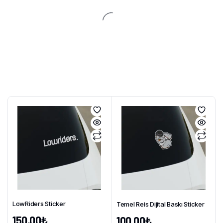
LowRiders Sticker
Temel Reis Dijital Baskı Sticker
150,00
₺
100,00
₺