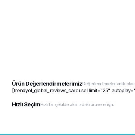
Ürün Değerlendirmelerimiz
Değerlendirmeler anlık olar
[trendyol_global_reviews_carousel limit="25" autoplay=
Hızlı Seçim
Hızlı bir şekilde aklınızdaki ürüne erişin.