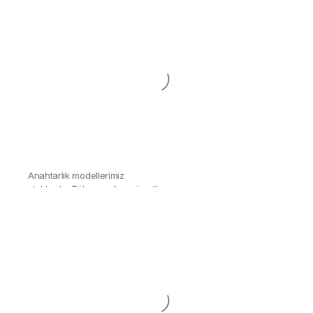
Anahtarlık
Aracınızı duruşunu yansıtan
Anahtarlık modellerimiz
stoklarda, Tükenmeden göz at!
Detaylar