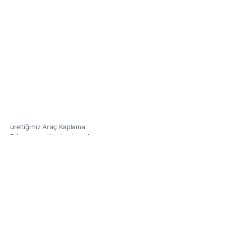
Kaplama Folyoları
Özel renkler ve tasarımla ile
ürettiğimiz Araç Kaplama
Folyolarına göz atmalısınız!
Detaylar