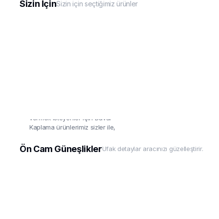
Sizin İçin
Sizin için seçtiğimiz ürünler
Duvar Kaplama
Aracınız kadar evine'de değer
vermek isteyenler için Duvar
Kaplama ürünlerimiz sizler ile,
uygulaması çok basit!
Ön Cam Güneşlikler
Ufak detaylar aracınızı güzelleştirir.
Detaylar