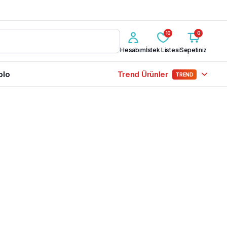
10
0
Hesabım
İstek Listesi
Sepetiniz
blo
Trend Ürünler
TREND