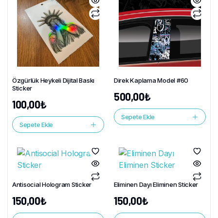
Özgürlük Heykeli Dijital Baskı
Direk Kaplama Model #60
Sticker
500,00
₺
100,00
₺
Sepete Ekle
Sepete Ekle
Antisocial Hologram Sticker
Eliminen Dayı Eliminen Sticker
150,00
₺
150,00
₺