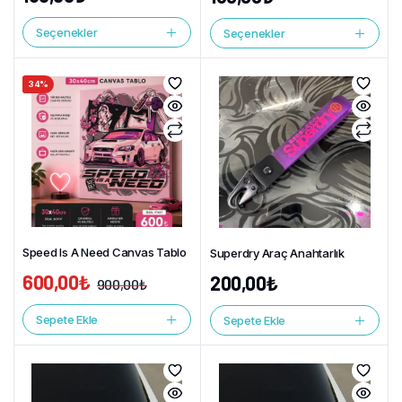
Seçenekler
Seçenekler
34%
Speed Is A Need Canvas Tablo
Superdry Araç Anahtarlık
600,00
₺
200,00
₺
900,00
₺
Sepete Ekle
Sepete Ekle