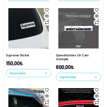
Supreme Sticker
SpeedHunters Ön Cam
Güneşlik
150,00
₺
600,00
₺
Seçenekler
Sepete Ekle