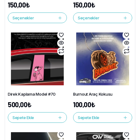
150,00
₺
150,00
₺
Seçenekler
Seçenekler
Direk Kaplama Model #70
Burnout Araç Kokusu
500,00
₺
100,00
₺
Sepete Ekle
Sepete Ekle