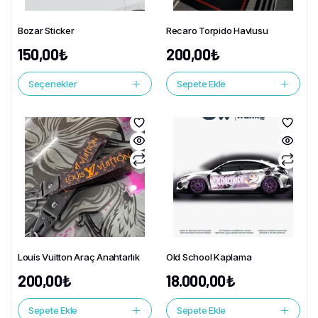
Bozar Sticker
Recaro Torpido Havlusu
150,00
₺
200,00
₺
Seçenekler
Sepete Ekle
Louis Vuitton Araç Anahtarlık
Old School Kaplama
200,00
₺
18.000,00
₺
Sepete Ekle
Sepete Ekle