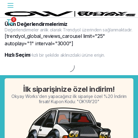
0
Ürün Değerlendirmelerimiz
Değerlendirmeler anlık olarak Trendyol üzerinden sağlanmaktadır.
[trendyol_global_reviews_carousel limit="25"
autoplay="1" interval="3000"]
Hızlı Seçim
Hızlı bir şekilde aklınızdaki ürüne erişin.
%20
İlk siparişinize özel indirim!
Okyay Works'den yapacağınız ilk siparişe özel %20 İndirim
fırsatı! Kupon Kodu: "OKYAY20"