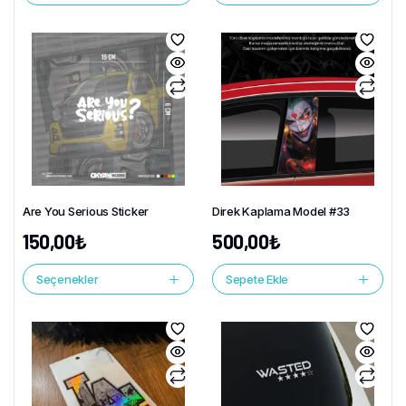
Are You Serious Sticker
Direk Kaplama Model #33
150,00
₺
500,00
₺
Seçenekler
Sepete Ekle