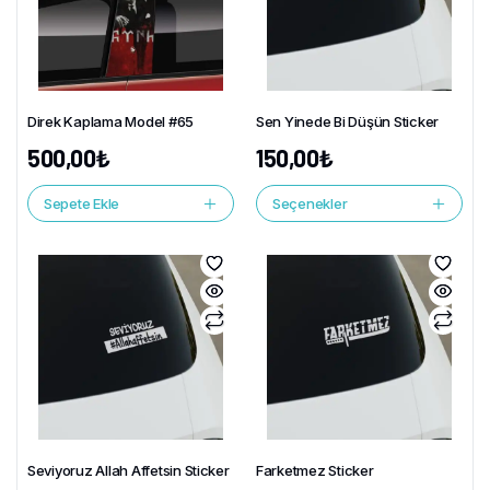
Direk Kaplama Model #65
Sen Yinede Bi Düşün Sticker
500,00
₺
150,00
₺
Sepete Ekle
Seçenekler
Seviyoruz Allah Affetsin Sticker
Farketmez Sticker