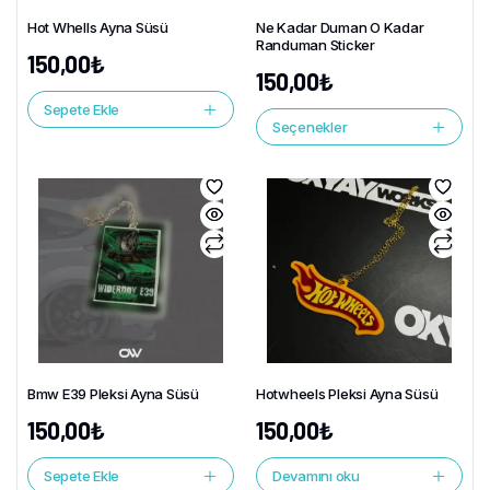
Hot Whells Ayna Süsü
Ne Kadar Duman O Kadar
Randuman Sticker
150,00
₺
150,00
₺
Sepete Ekle
Seçenekler
Bmw E39 Pleksi Ayna Süsü
Hotwheels Pleksi Ayna Süsü
150,00
₺
150,00
₺
Sepete Ekle
Devamını oku