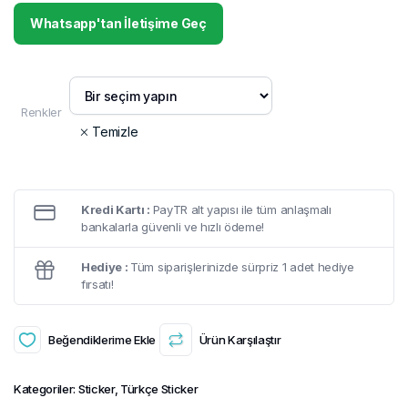
Whatsapp'tan İletişime Geç
Renkler
Temizle
Kredi Kartı :
PayTR alt yapısı ile tüm anlaşmalı
bankalarla güvenli ve hızlı ödeme!
Hediye :
Tüm siparişlerinizde sürpriz 1 adet hediye
fırsatı!
Beğendiklerime Ekle
Ürün Karşılaştır
Kategoriler:
Sticker
,
Türkçe Sticker