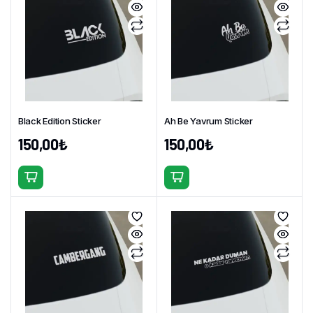
fazla
fazla
varyasyonu
varyasyonu
var.
var.
Seçenekler
Seçenekler
ürün
ürün
sayfasından
sayfasından
seçilebilir
seçilebilir
Black Edition Sticker
Ah Be Yavrum Sticker
150,00
₺
150,00
₺
Bu
Bu
ürünün
ürünün
birden
birden
fazla
fazla
varyasyonu
varyasyonu
var.
var.
Seçenekler
Seçenekler
ürün
ürün