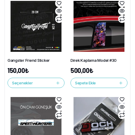
Gangster Friend Sticker
Direk Kaplama Model #30
150,00
₺
500,00
₺
Seçenekler
Sepete Ekle