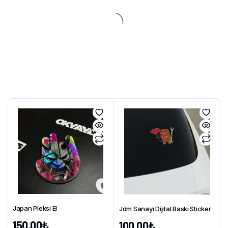
Japan Pleksi El
Jdm Sanayi Dijital Baskı Sticker
150,00
₺
100,00
₺