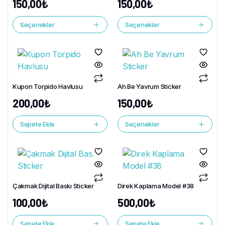
150,00
₺
150,00
₺
Seçenekler
Seçenekler
Kupon Torpido Havlusu
Ah Be Yavrum Sticker
200,00
₺
150,00
₺
Sepete Ekle
Seçenekler
Çakmak Dijital Baskı Sticker
Direk Kaplama Model #38
100,00
₺
500,00
₺
Sepete Ekle
Sepete Ekle