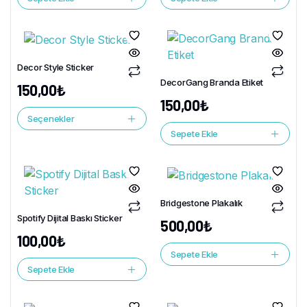
Decor Style Sticker
DecorGang Branda Etiket
150,00
₺
150,00
₺
Seçenekler
Sepete Ekle
Bridgestone Plakalık
Spotify Dijital Baskı Sticker
500,00
₺
100,00
₺
Sepete Ekle
Sepete Ekle