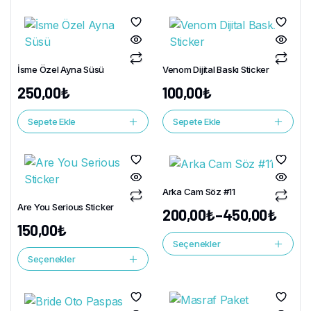
İsme Özel Ayna Süsü
Venom Dijital Baskı Sticker
250,00
₺
100,00
₺
Sepete Ekle
Sepete Ekle
Arka Cam Söz #11
Are You Serious Sticker
200,00
₺
–
450,00
₺
150,00
₺
Seçenekler
Seçenekler