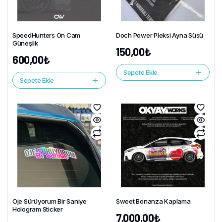
SpeedHunters Ön Cam
Doch Power Pleksi Ayna Süsü
Güneşlik
150,00
₺
600,00
₺
Sepete Ekle
Sepete Ekle
Oje Sürüyorum Bir Saniye
Sweet Bonanza Kaplama
Hologram Sticker
7.000,00
₺