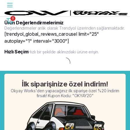
0
Ürün Değerlendirmelerimiz
Değerlendirmeler anlık olarak Trendyol üzerinden sağlanmaktadır.
[trendyol_global_reviews_carousel limit="25"
autoplay="1" interval="3000"]
Hızlı Seçim
Hızlı bir şekilde aklınızdaki ürüne erişin.
%20
İlk siparişinize özel indirim!
Okyay Works'den yapacağınız ilk siparişe özel %20 İndirim
fırsatı! Kupon Kodu: "OKYAY20"