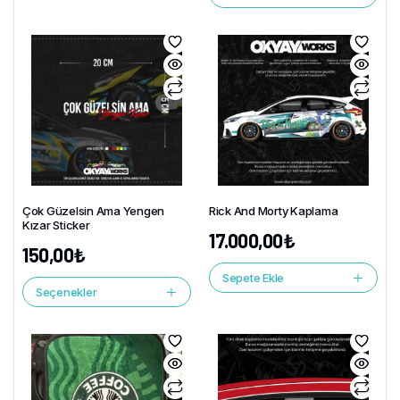
Çok Güzelsin Ama Yengen
Rick And Morty Kaplama
Kızar Sticker
17.000,00
₺
150,00
₺
Sepete Ekle
Seçenekler