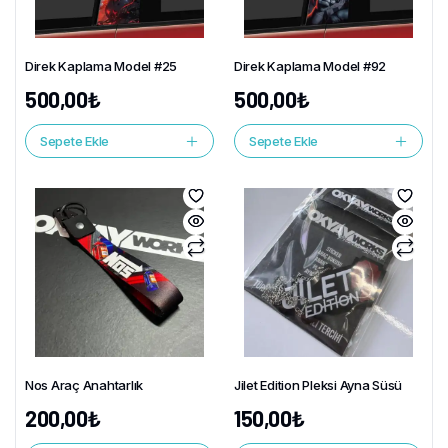
Direk Kaplama Model #25
Direk Kaplama Model #92
500,00
₺
500,00
₺
Sepete Ekle
Sepete Ekle
Nos Araç Anahtarlık
Jilet Edition Pleksi Ayna Süsü
200,00
₺
150,00
₺