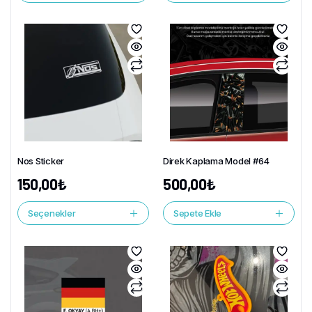
Nos Sticker
Direk Kaplama Model #64
150,00
₺
500,00
₺
Seçenekler
Sepete Ekle