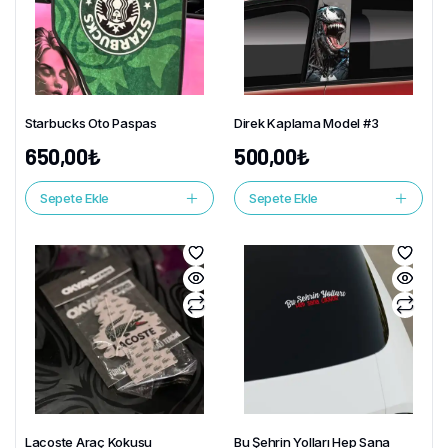
Starbucks Oto Paspas
Direk Kaplama Model #3
650,00
₺
500,00
₺
Sepete Ekle
Sepete Ekle
Lacoste Araç Kokusu
Bu Şehrin Yolları Hep Sana