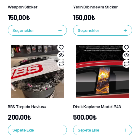
Weapon Sticker
Yerin Dibindeyim Sticker
150,00
₺
150,00
₺
Seçenekler
Seçenekler
BBS Torpido Havlusu
Direk Kaplama Model #43
200,00
₺
500,00
₺
Sepete Ekle
Sepete Ekle