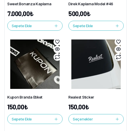
Sweet Bonanza Kaplama
Direk Kaplama Model #46
7.000,00
₺
500,00
₺
Sepete Ekle
Sepete Ekle
Kupon Branda Etiket
Realest Sticker
150,00
₺
150,00
₺
Sepete Ekle
Seçenekler