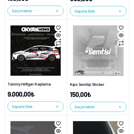
Seçenekler
Sepete Ekle
Tommy Hilfiger Kaplama
Kıps Semtişi Sticker
9.000,00
₺
150,00
₺
Sepete Ekle
Seçenekler