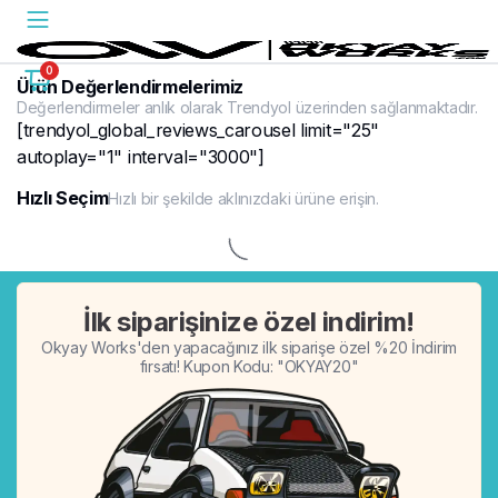
0
Ürün Değerlendirmelerimiz
Değerlendirmeler anlık olarak Trendyol üzerinden sağlanmaktadır.
[trendyol_global_reviews_carousel limit="25"
autoplay="1" interval="3000"]
Hızlı Seçim
Hızlı bir şekilde aklınızdaki ürüne erişin.
%20
İlk siparişinize özel indirim!
Okyay Works'den yapacağınız ilk siparişe özel %20 İndirim
fırsatı! Kupon Kodu: "OKYAY20"