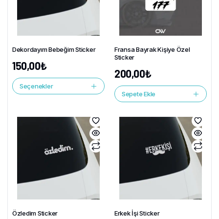
Dekordayım Bebeğim Sticker
Fransa Bayrak Kişiye Özel
Sticker
150,00
₺
200,00
₺
Seçenekler
Sepete Ekle
Özledim Sticker
Erkek İşi Sticker