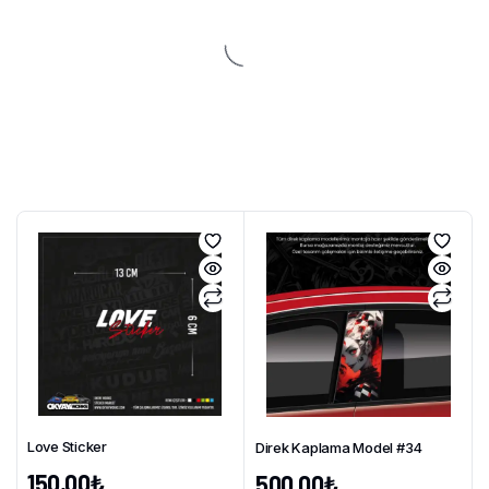
Love Sticker
Direk Kaplama Model #34
150,00
₺
500,00
₺