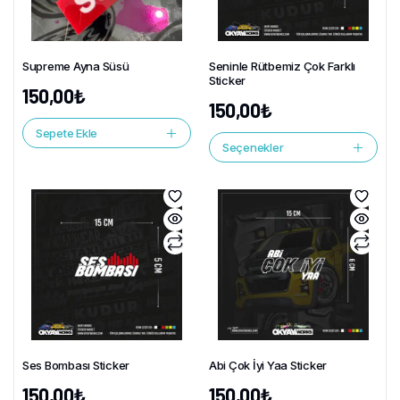
Supreme Ayna Süsü
Seninle Rütbemiz Çok Farklı
Sticker
150,00
₺
150,00
₺
Sepete Ekle
Seçenekler
Ses Bombası Sticker
Abi Çok İyi Yaa Sticker
150,00
₺
150,00
₺