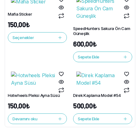
Mafia Sticker
150,00
₺
SpeedHunters Sakura Ön Cam
Güneşlik
Seçenekler
600,00
₺
Sepete Ekle
Hotwheels Pleksi Ayna Süsü
Direk Kaplama Model #54
150,00
₺
500,00
₺
Devamını oku
Sepete Ekle