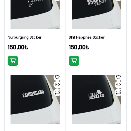
var.
var.
Seçenekler
Seçenekler
ürün
ürün
sayfasından
sayfasından
seçilebilir
seçilebilir
Nürburgring Sticker
Shit Happnes Sticker
150,00
₺
150,00
₺
Bu
Bu
ürünün
ürünün
birden
birden
fazla
fazla
varyasyonu
varyasyonu
var.
var.
Seçenekler
Seçenekler
ürün
ürün
sayfasından
sayfasından
seçilebilir
seçilebilir