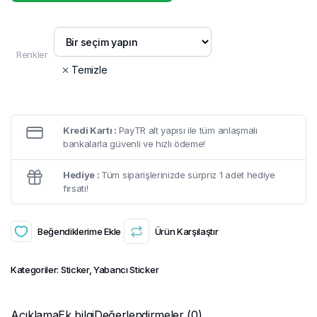
Renkler
Temizle
Kredi Kartı :
PayTR alt yapısı ile tüm anlaşmalı
bankalarla güvenli ve hızlı ödeme!
Hediye :
Tüm siparişlerinizde sürpriz 1 adet hediye
fırsatı!
Beğendiklerime Ekle
Ürün Karşılaştır
Kategoriler:
Sticker
,
Yabancı Sticker
Açıklama
Ek bilgi
Değerlendirmeler (0)