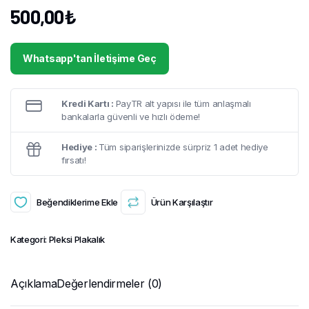
500,00
₺
Whatsapp'tan İletişime Geç
Kredi Kartı :
PayTR alt yapısı ile tüm anlaşmalı
bankalarla güvenli ve hızlı ödeme!
Hediye :
Tüm siparişlerinizde sürpriz 1 adet hediye
fırsatı!
Beğendiklerime Ekle
Ürün Karşılaştır
Kategori:
Pleksi Plakalık
Açıklama
Değerlendirmeler (0)