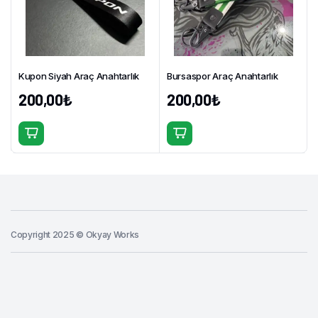
Kupon Siyah Araç Anahtarlık
Bursaspor Araç Anahtarlık
200,00
₺
200,00
₺
Copyright 2025 © Okyay Works
Sepete Ekle
Nos
Araç
Anahtarlık
ŞİMDİ AL
adet