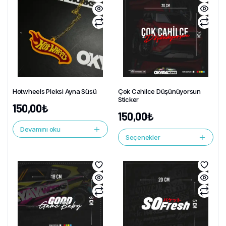
Hotwheels Pleksi Ayna Süsü
Çok Cahilce Düşünüyorsun
Sticker
150,00
₺
150,00
₺
Devamını oku
Seçenekler