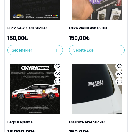
Fuck New Cars Sticker
Milka Pleksi Ayna Süsü
150,00
₺
150,00
₺
Seçenekler
Sepete Ekle
Lego Kaplama
Masraf Paket Sticker
18.000,00
₺
150,00
₺