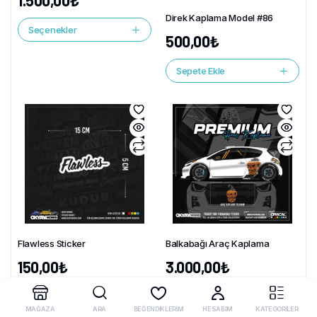
1.500,00
₺
Direk Kaplama Model #86
Seçenekler
500,00
₺
Sepete Ekle
Flawless Sticker
Balkabağı Araç Kaplama
150,00
₺
3.000,00
₺
Seçenekler
Sepete Ekle
MAĞAZA
ARA
BEĞENDİKLERİM
HESABIM
KATEGORİLER