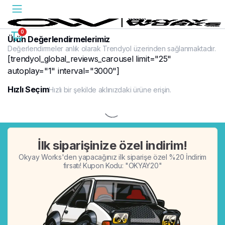
0
Ürün Değerlendirmelerimiz
Değerlendirmeler anlık olarak Trendyol üzerinden sağlanmaktadır.
[trendyol_global_reviews_carousel limit="25"
autoplay="1" interval="3000"]
Hızlı Seçim
Hızlı bir şekilde aklınızdaki ürüne erişin.
%20
İlk siparişinize özel indirim!
Okyay Works'den yapacağınız ilk siparişe özel %20 İndirim
fırsatı! Kupon Kodu: "OKYAY20"