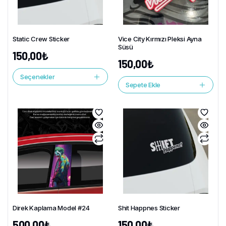
Static Crew Sticker
Vice City Kırmızı Pleksi Ayna
Süsü
150,00
₺
150,00
₺
Seçenekler
Sepete Ekle
Direk Kaplama Model #24
Shit Happnes Sticker
500,00
₺
150,00
₺