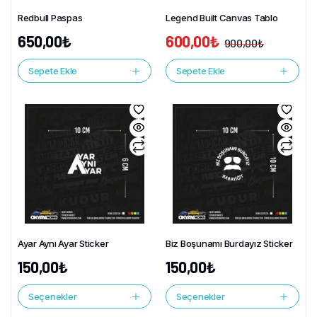
Redbull Paspas
Legend Built Canvas Tablo
650,00
₺
600,00
₺
900,00
₺
Sepete Ekle
Sepete Ekle
Ayar Aynı Ayar Sticker
Biz Boşunamı Burdayız Sticker
150,00
₺
150,00
₺
Seçenekler
Seçenekler