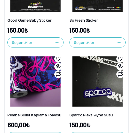
Good Game Baby Sticker
So Fresh Sticker
150,00
₺
150,00
₺
Seçenekler
Seçenekler
Pembe Suliet Kaplama Folyosu
Sparco Pleksi Ayna Süsü
600,00
₺
150,00
₺