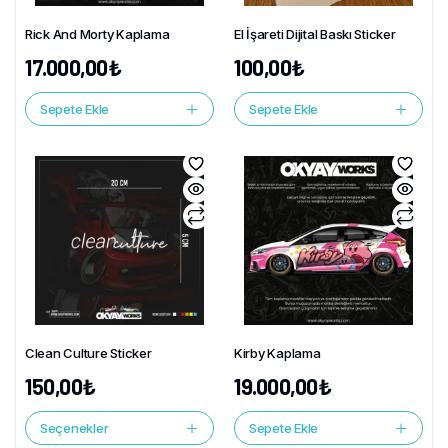
Rick And Morty Kaplama
El İşareti Dijital Baskı Sticker
17.000,00
₺
100,00
₺
Sepete Ekle
Sepete Ekle
Clean Culture Sticker
Kirby Kaplama
150,00
₺
19.000,00
₺
Seçenekler
Sepete Ekle