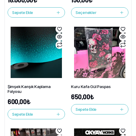
Sepete Ekle
Seçenekler
Şimşek Karışık Kaplama
Kuru Kafa Gül Paspas
Folyosu
650,00
₺
600,00
₺
Sepete Ekle
Sepete Ekle