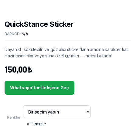
QuickStance Sticker
BARKOD:
N/A
Dayanıklı, sökülebilir ve göz alıcı sticker’larla aracına karakter kat.
Hazır tasarımlar veya sana özel çizimler — hepsi burada!
150,00
₺
Whatsapp'tan İletişime Geç
Renkler
Temizle