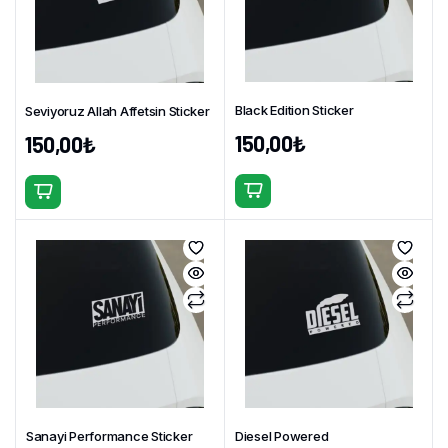
Black Edition Sticker
Seviyoruz Allah Affetsin Sticker
150,00
₺
150,00
₺
Bu
Bu
ürünün
ürünün
birden
birden
fazla
fazla
varyasyonu
varyasyonu
var.
var.
Seçenekler
Seçenekler
ürün
ürün
sayfasından
sayfasından
seçilebilir
seçilebilir
Sanayi Performance Sticker
Diesel Powered