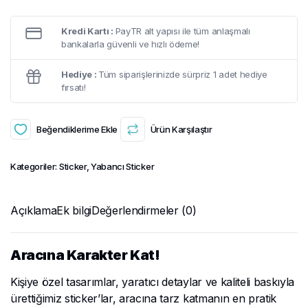
Kredi Kartı :
PayTR alt yapısı ile tüm anlaşmalı
bankalarla güvenli ve hızlı ödeme!
Hediye :
Tüm siparişlerinizde sürpriz 1 adet hediye
fırsatı!
Beğendiklerime Ekle
Ürün Karşılaştır
Kategoriler:
Sticker
,
Yabancı Sticker
Açıklama
Ek bilgi
Değerlendirmeler (0)
Aracına Karakter Kat!
Kişiye özel tasarımlar, yaratıcı detaylar ve kaliteli baskıyla
ürettiğimiz sticker’lar, aracına tarz katmanın en pratik