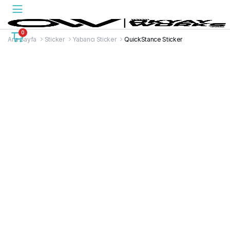
0
Ana Sayfa
Sticker
Yabancı Sticker
QuickStance Sticker