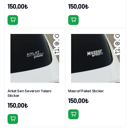
150,00
₺
150,00
₺
Bu
Bu
ürünün
ürünün
birden
birden
fazla
fazla
varyasyonu
varyasyonu
var.
var.
Seçenekler
Seçenekler
ürün
ürün
sayfasından
sayfasından
seçilebilir
seçilebilir
Anlat Sen Seversin Yalanı
Masraf Paket Sticker
Sticker
150,00
₺
150,00
₺
Bu
Bu
ürünün
ürünün