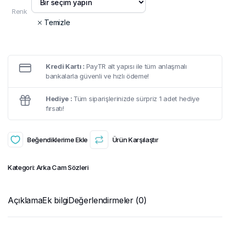
Renk
Temizle
Kredi Kartı :
PayTR alt yapısı ile tüm anlaşmalı
bankalarla güvenli ve hızlı ödeme!
Hediye :
Tüm siparişlerinizde sürpriz 1 adet hediye
fırsatı!
Beğendiklerime Ekle
Ürün Karşılaştır
Kategori:
Arka Cam Sözleri
Açıklama
Ek bilgi
Değerlendirmeler (0)