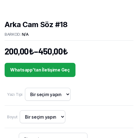
Arka Cam Söz #18
BARKOD:
N/A
200,00
₺
–
450,00
₺
Fiyat
aralığı:
Whatsapp'tan İletişime Geç
200,00₺
-
450,00₺
Yazı Tipi
Boyut