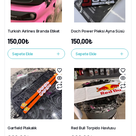
Turkish Airlines Branda Etiket
Doch Power Pleksi Ayna Süsü
150,00
₺
150,00
₺
Sepete Ekle
Sepete Ekle
Garfield Plakalık
Red Bull Torpido Havlusu