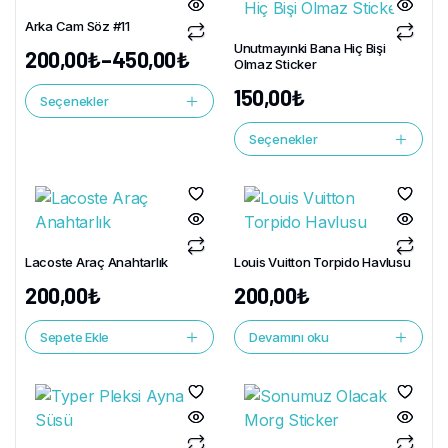
Arka Cam Söz #11
Unutmayınki Bana Hiç Bişi
200,00
₺
–
450,00
₺
Olmaz Sticker
150,00
₺
Seçenekler
Seçenekler
Lacoste Araç Anahtarlık
Louis Vuitton Torpido Havlusu
200,00
₺
200,00
₺
Sepete Ekle
Devamını oku