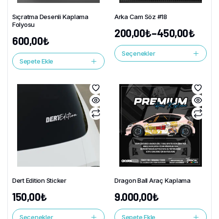
Sıçratma Desenli Kaplama
Arka Cam Söz #18
Folyosu
200,00
₺
–
450,00
₺
600,00
₺
Seçenekler
Sepete Ekle
Dert Edition Sticker
Dragon Ball Araç Kaplama
150,00
₺
9.000,00
₺
Seçenekler
Sepete Ekle