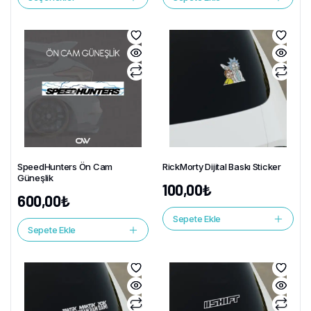
SpeedHunters Ön Cam
RickMorty Dijital Baskı Sticker
Güneşlik
100,00
₺
600,00
₺
Sepete Ekle
Sepete Ekle