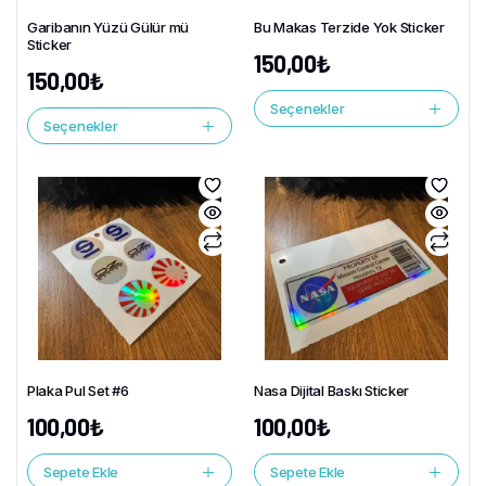
Garibanın Yüzü Gülür mü
Bu Makas Terzide Yok Sticker
Sticker
150,00
₺
150,00
₺
Seçenekler
Seçenekler
Plaka Pul Set #6
Nasa Dijital Baskı Sticker
100,00
₺
100,00
₺
Sepete Ekle
Sepete Ekle