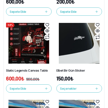
600,00
₺
200,00
₺
Sepete Ekle
Sepete Ekle
34%
Static Legends Canvas Tablo
Elbet Bir Gün Sticker
600,00
₺
150,00
₺
900,00
₺
Sepete Ekle
Seçenekler