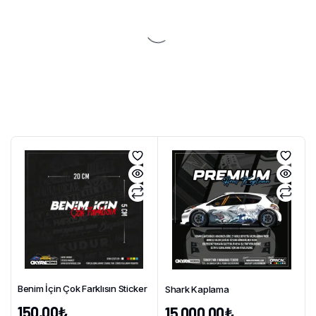
Benim İçin Çok Farklısın Sticker
Shark Kaplama
150,00
₺
15.000,00
₺