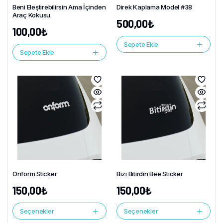
Beni Eleştirebilirsin Ama İçinden
Direk Kaplama Model #38
Araç Kokusu
500,00
₺
100,00
₺
Sepete Ekle
Sepete Ekle
Onform Sticker
Bizi Bitirdin Bee Sticker
150,00
₺
150,00
₺
Seçenekler
Seçenekler