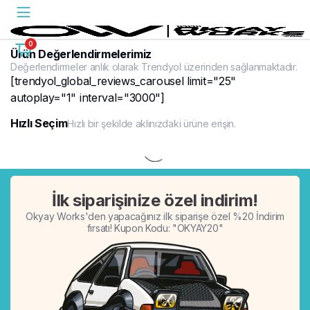
0
Ürün Değerlendirmelerimiz
Değerlendirmeler anlık olarak Trendyol üzerinden sağlanmaktadır.
[trendyol_global_reviews_carousel limit="25"
autoplay="1" interval="3000"]
Hızlı Seçim
Hızlı bir şekilde aklınızdaki ürüne erişin.
%20
İlk siparişinize özel indirim!
Okyay Works'den yapacağınız ilk siparişe özel %20 İndirim
fırsatı! Kupon Kodu: "OKYAY20"