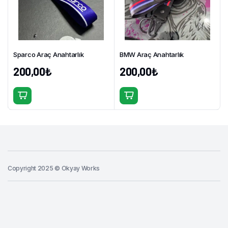
Sparco Araç Anahtarlık
BMW Araç Anahtarlık
200,00
₺
200,00
₺
Copyright 2025 © Okyay Works
Sepete Ekle
Motul
Araç
Anahtarlık
ŞİMDİ AL
adet