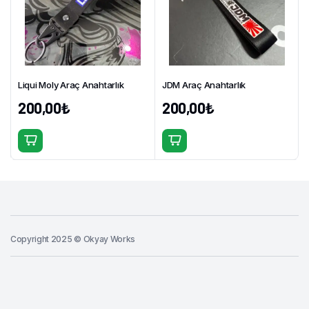
Liqui Moly Araç Anahtarlık
JDM Araç Anahtarlık
200,00
₺
200,00
₺
Copyright 2025 © Okyay Works
Sepete Ekle
Turkish
Airlines
Siyah