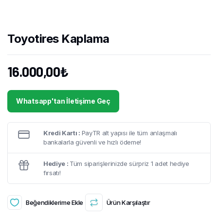
Toyotires Kaplama
16.000,00
₺
Whatsapp'tan İletişime Geç
Kredi Kartı :
PayTR alt yapısı ile tüm anlaşmalı
bankalarla güvenli ve hızlı ödeme!
Hediye :
Tüm siparişlerinizde sürpriz 1 adet hediye
fırsatı!
Beğendiklerime Ekle
Ürün Karşılaştır