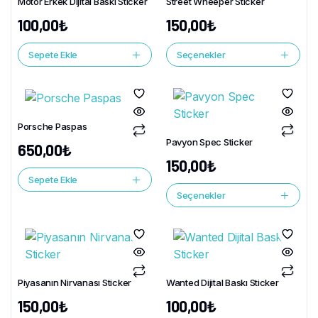
Motor Erkek Dijital Baskı Sticker
Street Wheeper Sticker
100,00
₺
150,00
₺
Sepete Ekle
Seçenekler
Porsche Paspas
Pavyon Spec Sticker
650,00
₺
150,00
₺
Sepete Ekle
Seçenekler
Piyasanın Nirvanası Sticker
Wanted Dijital Baskı Sticker
150,00
₺
100,00
₺