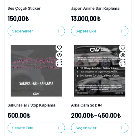
Ses Çoçuk Sticker
Japon Anime Sarı Kaplama
150,00
₺
13.000,00
₺
Seçenekler
Sepete Ekle
Sakura Far / Stop Kaplama
Arka Cam Söz #4
600,00
₺
200,00
₺
–
450,00
₺
Sepete Ekle
Seçenekler