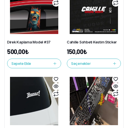
Direk Kaplama Model #37
Cahille Sohbeti Kestim Sticker
500,00
₺
150,00
₺
Sepete Ekle
Seçenekler