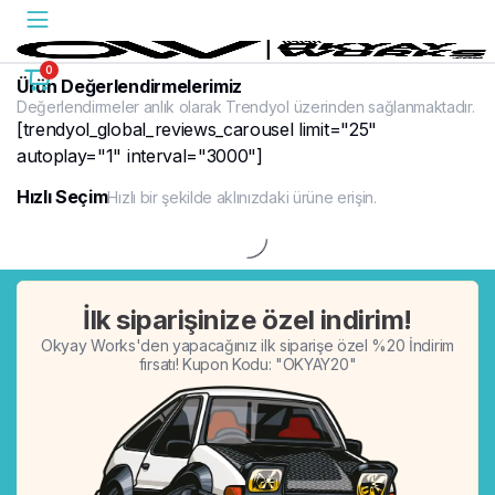
0
Ürün Değerlendirmelerimiz
Değerlendirmeler anlık olarak Trendyol üzerinden sağlanmaktadır.
[trendyol_global_reviews_carousel limit="25"
autoplay="1" interval="3000"]
Hızlı Seçim
Hızlı bir şekilde aklınızdaki ürüne erişin.
%20
İlk siparişinize özel indirim!
Okyay Works'den yapacağınız ilk siparişe özel %20 İndirim
fırsatı! Kupon Kodu: "OKYAY20"