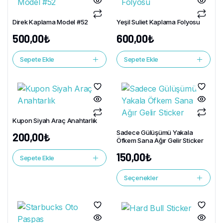
Direk Kaplama Model #52
Yeşil Suliet Kaplama Folyosu
500,00
₺
600,00
₺
Sepete Ekle
Sepete Ekle
Kupon Siyah Araç Anahtarlık
Sadece Gülüşümü Yakala
200,00
₺
Öfkem Sana Ağır Gelir Sticker
150,00
₺
Sepete Ekle
Seçenekler