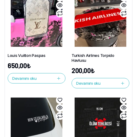
Louis Vuitton Paspas
Turkish Airlines Torpido
Havlusu
650,00
₺
200,00
₺
Devamını oku
Devamını oku