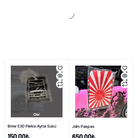
Bmw E30 Pleksi Ayna Süsü
Jdm Paspas
150,00
₺
650,00
₺