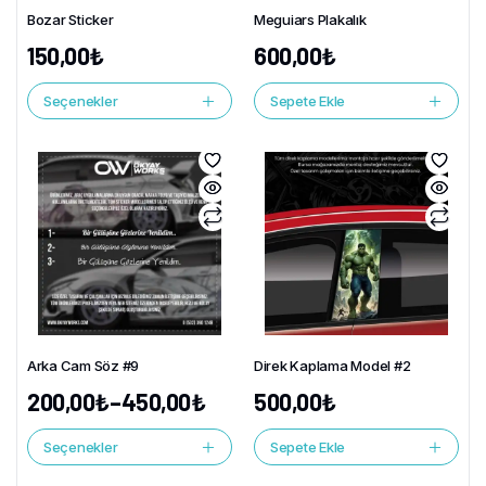
Bozar Sticker
Meguiars Plakalık
150,00
₺
600,00
₺
Seçenekler
Sepete Ekle
Arka Cam Söz #9
Direk Kaplama Model #2
200,00
₺
–
450,00
₺
500,00
₺
Seçenekler
Sepete Ekle