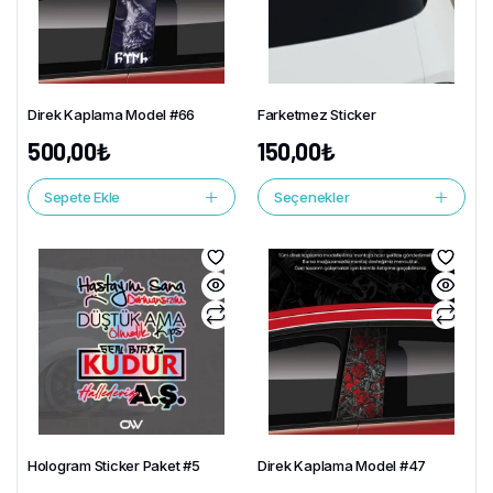
Direk Kaplama Model #66
Farketmez Sticker
500,00
₺
150,00
₺
Sepete Ekle
Seçenekler
Hologram Sticker Paket #5
Direk Kaplama Model #47