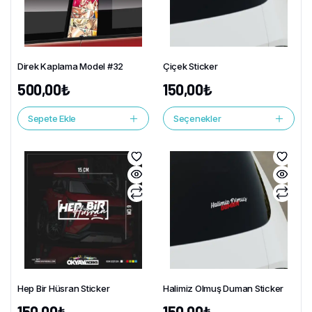
Direk Kaplama Model #32
Çiçek Sticker
500,00
₺
150,00
₺
Sepete Ekle
Seçenekler
Hep Bir Hüsran Sticker
Halimiz Olmuş Duman Sticker
150,00
₺
150,00
₺