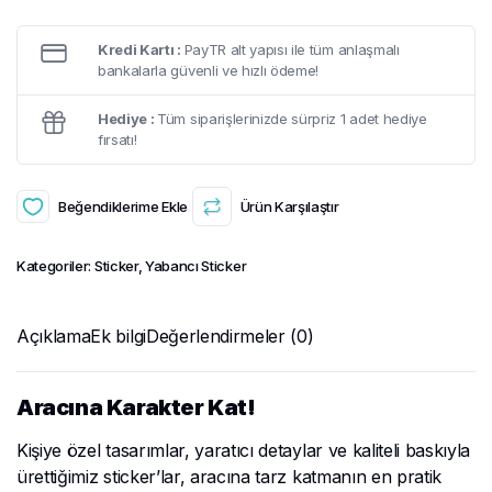
Kredi Kartı :
PayTR alt yapısı ile tüm anlaşmalı
bankalarla güvenli ve hızlı ödeme!
Hediye :
Tüm siparişlerinizde sürpriz 1 adet hediye
fırsatı!
Beğendiklerime Ekle
Ürün Karşılaştır
Kategoriler:
Sticker
,
Yabancı Sticker
Açıklama
Ek bilgi
Değerlendirmeler (0)
Aracına Karakter Kat!
Kişiye özel tasarımlar, yaratıcı detaylar ve kaliteli baskıyla
ürettiğimiz sticker’lar, aracına tarz katmanın en pratik