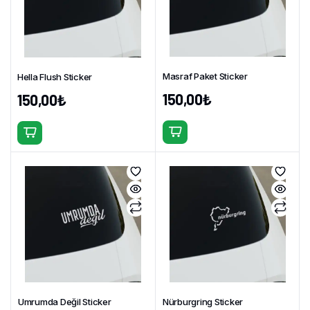
Masraf Paket Sticker
Hella Flush Sticker
150,00
₺
150,00
₺
Bu
Bu
ürünün
ürünün
birden
birden
fazla
fazla
varyasyonu
varyasyonu
var.
var.
Seçenekler
Seçenekler
ürün
ürün
sayfasından
sayfasından
seçilebilir
seçilebilir
Umrumda Değil Sticker
Nürburgring Sticker