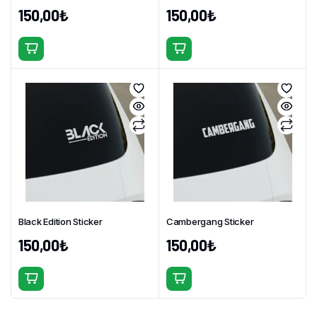
150,00
₺
150,00
₺
Bu
Bu
ürünün
ürünün
birden
birden
fazla
fazla
varyasyonu
varyasyonu
var.
var.
Seçenekler
Seçenekler
ürün
ürün
sayfasından
sayfasından
seçilebilir
seçilebilir
Black Edition Sticker
Cambergang Sticker
150,00
₺
150,00
₺
Bu
Bu
ürünün
ürünün