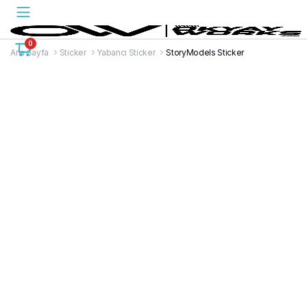
0
Ana Sayfa
Sticker
Yabancı Sticker
StoryModels Sticker