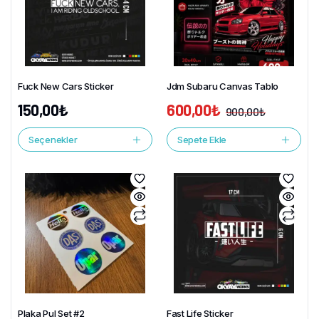
Fuck New Cars Sticker
Jdm Subaru Canvas Tablo
150,00
₺
600,00
₺
900,00
₺
Seçenekler
Sepete Ekle
Plaka Pul Set #2
Fast Life Sticker