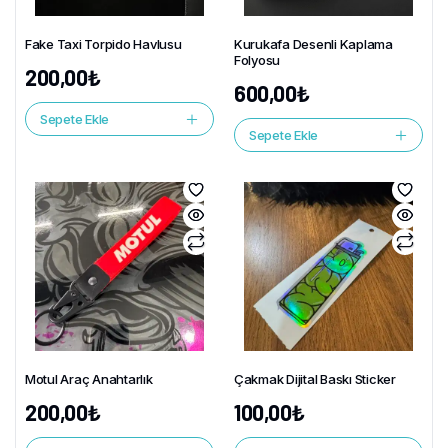
Fake Taxi Torpido Havlusu
Kurukafa Desenli Kaplama
Folyosu
200,00
₺
600,00
₺
Sepete Ekle
Sepete Ekle
Motul Araç Anahtarlık
Çakmak Dijital Baskı Sticker
200,00
₺
100,00
₺