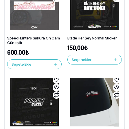
SpeedHunters Sakura Ön Cam
Bizde Her Şey Normal Sticker
Güneşlik
150,00
₺
600,00
₺
Seçenekler
Sepete Ekle