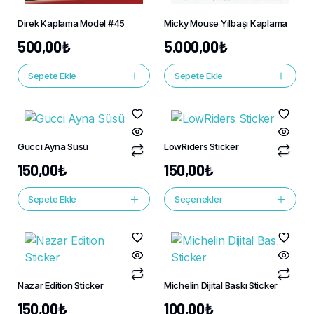
Direk Kaplama Model #45
Micky Mouse Yılbaşı Kaplama
500,00
₺
5.000,00
₺
Sepete Ekle
Sepete Ekle
Gucci Ayna Süsü
LowRiders Sticker
150,00
₺
150,00
₺
Sepete Ekle
Seçenekler
Nazar Edition Sticker
Michelin Dijital Baskı Sticker
150,00
₺
100,00
₺