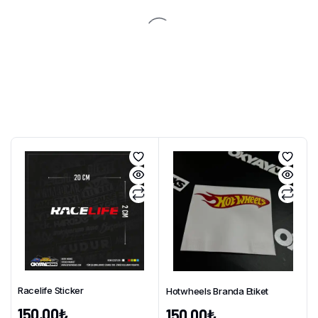
Racelife Sticker
Hotwheels Branda Etiket
150,00
₺
150,00
₺