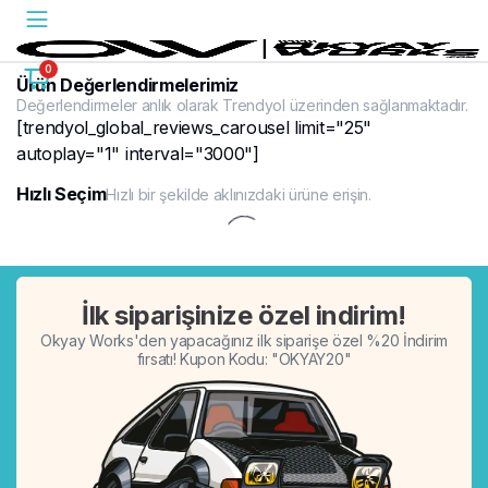
0
Ürün Değerlendirmelerimiz
Değerlendirmeler anlık olarak Trendyol üzerinden sağlanmaktadır.
[trendyol_global_reviews_carousel limit="25"
autoplay="1" interval="3000"]
Hızlı Seçim
Hızlı bir şekilde aklınızdaki ürüne erişin.
%20
İlk siparişinize özel indirim!
Okyay Works'den yapacağınız ilk siparişe özel %20 İndirim
fırsatı! Kupon Kodu: "OKYAY20"