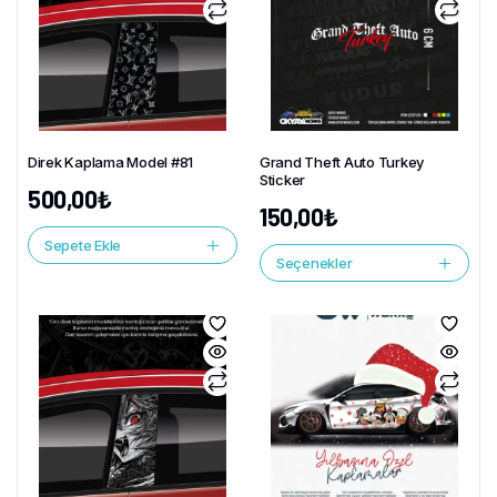
Direk Kaplama Model #81
Grand Theft Auto Turkey
Sticker
500,00
₺
150,00
₺
Sepete Ekle
Seçenekler