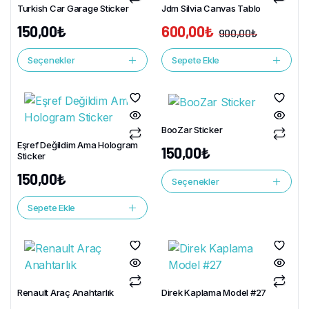
Turkish Car Garage Sticker
Jdm Silvia Canvas Tablo
150,00
₺
600,00
₺
900,00
₺
Seçenekler
Sepete Ekle
BooZar Sticker
Eşref Değildim Ama Hologram
150,00
₺
Sticker
150,00
₺
Seçenekler
Sepete Ekle
Renault Araç Anahtarlık
Direk Kaplama Model #27