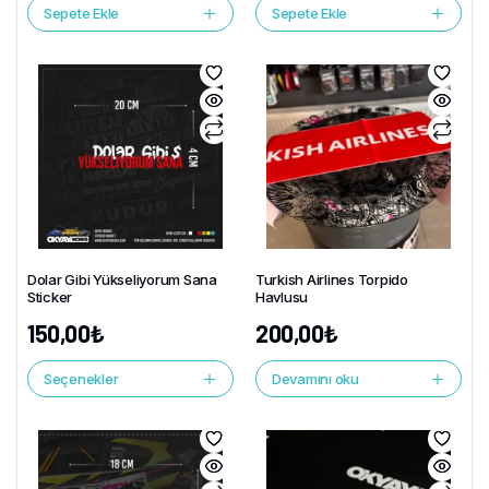
Sepete Ekle
Sepete Ekle
Dolar Gibi Yükseliyorum Sana
Turkish Airlines Torpido
Sticker
Havlusu
150,00
₺
200,00
₺
Seçenekler
Devamını oku