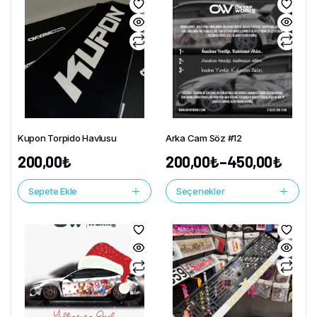
Kupon Torpido Havlusu
Arka Cam Söz #12
200,00
₺
200,00
₺
–
450,00
₺
Sepete Ekle
Seçenekler