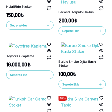
Helal Ride Sticker
Lacoste Torpido Havlusu
150,00
₺
200,00
₺
Seçenekler
Sepete Ekle
Toyotires Kaplama
Barbie Smoke Dijital Baskı
16.000,00
₺
Sticker
100,00
₺
Sepete Ekle
Sepete Ekle
34%