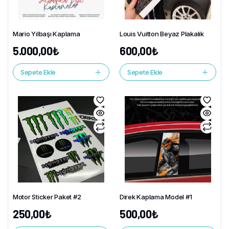
Mario Yılbaşı Kaplama
Louis Vuitton Beyaz Plakalık
5.000,00
₺
600,00
₺
Sepete Ekle
Sepete Ekle
Motor Sticker Paket #2
Direk Kaplama Model #1
250,00
₺
500,00
₺