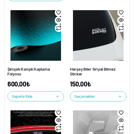
Şimşek Karışık Kaplama
Herşey Biter Sinyal Bitmez
Folyosu
Sticker
600,00
₺
150,00
₺
Sepete Ekle
Seçenekler