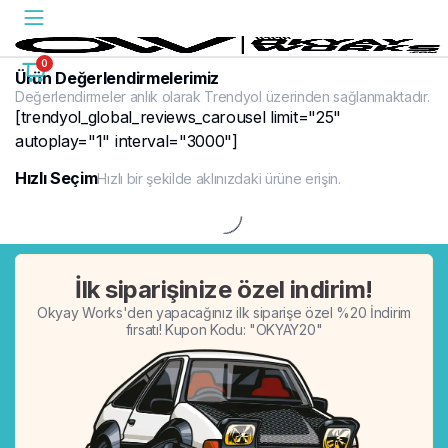
0
Ürün Değerlendirmelerimiz
Değerlendirmeler anlık olarak Trendyol üzerinden sağlanmaktadır.
[trendyol_global_reviews_carousel limit="25"
autoplay="1" interval="3000"]
Hızlı Seçim
Hızlı bir şekilde aklınızdaki ürüne erişin.
%20
İlk siparişinize özel indirim!
Okyay Works'den yapacağınız ilk siparişe özel %20 İndirim
fırsatı! Kupon Kodu: "OKYAY20"