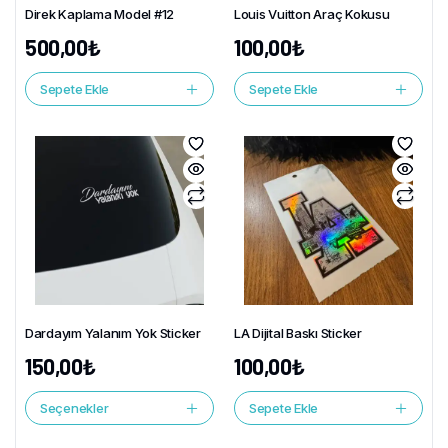
Direk Kaplama Model #12
Louis Vuitton Araç Kokusu
500,00
₺
100,00
₺
Sepete Ekle
Sepete Ekle
Dardayım Yalanım Yok Sticker
LA Dijital Baskı Sticker
150,00
₺
100,00
₺
Seçenekler
Sepete Ekle