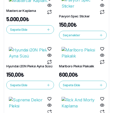
Mastercar Kaplama
Pavyon Spec Sticker
5.000,00
₺
150,00
₺
Sepete Ekle
Seçenekler
Hyundai i20N Pleksi Ayna Süsü
Marlboro Pleksi Plakalık
150,00
₺
600,00
₺
Sepete Ekle
Sepete Ekle