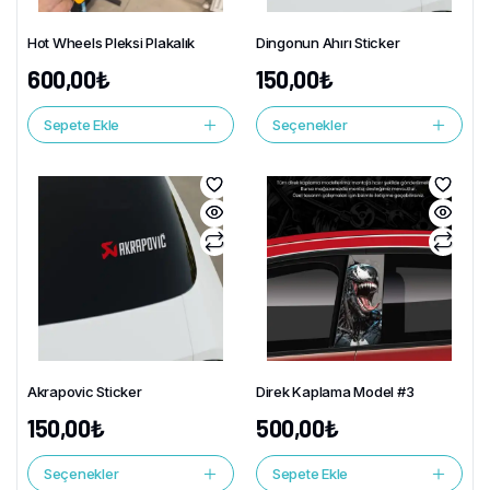
Hot Wheels Pleksi Plakalık
Dingonun Ahırı Sticker
600,00
₺
150,00
₺
Sepete Ekle
Seçenekler
Akrapovic Sticker
Direk Kaplama Model #3
150,00
₺
500,00
₺
Seçenekler
Sepete Ekle