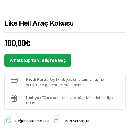
Like Hell Araç Kokusu
100,00
₺
Whatsapp'tan İletişime Geç
Kredi Kartı :
PayTR alt yapısı ile tüm anlaşmalı
bankalarla güvenli ve hızlı ödeme!
Hediye :
Tüm siparişlerinizde sürpriz 1 adet hediye
fırsatı!
Beğendiklerime Ekle
Ürün Karşılaştır