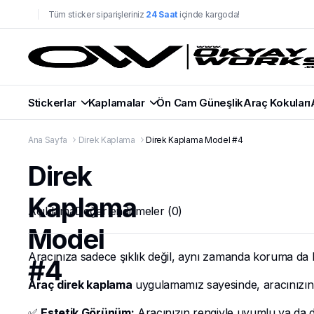
Tüm sticker siparişleriniz
24 Saat
içinde kargoda!
Stickerlar
Kaplamalar
Ön Cam Güneşlik
Araç Kokuları
Ana Sayfa
Direk Kaplama
Direk Kaplama Model #4
Direk
Kaplama
Açıklama
Değerlendirmeler (0)
Model
Aracınıza sadece şıklık değil, aynı zamanda koruma da 
#4
Araç direk kaplama
uygulamamız sayesinde, aracınızın dı
✅
Estetik Görünüm:
Aracınızın rengiyle uyumlu ya da di