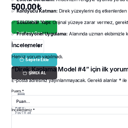
500,00
₺
✅
Koruyucu Katman:
Direk yüzeylerini dış etkenlerden (
Whatsapp'tan
✅
Sökülebilir Yapı:
Orijinal yüzeye zarar vermez, gerekti
İletişime Geç
✅
Profesyonel Uygulama:
Alanında uzman ekibimizle 
İncelemeler
Direk
Kaplama
Model
Henüz yorum yapılmadı.
Sepete Ekle
#4
adet
“Direk Kaplama Model #4” için ilk yorum
ŞİMDİ AL
E-posta adresiniz yayınlanmayacak.
Gerekli alanlar
*
ile
Puanı
*
Kredi
Kartı :
İncelemeniz
*
PayTR alt
yapısı ile
tüm