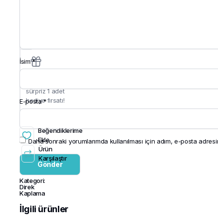
anlaşmalı
bankalarla
güvenli ve
hızlı
ödeme!
İsim
*
Hediye :
Tüm
siparişlerinizde
sürpriz 1 adet
hediye fırsatı!
E-posta
*
Beğendiklerime
Ekle
Daha sonraki yorumlarımda kullanılması için adım, e-posta adresim
Ürün
Karşılaştır
Kategori:
Direk
Kaplama
İlgili ürünler