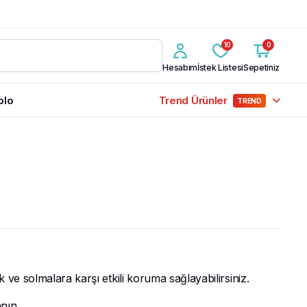
10
0
Hesabım
İstek Listesi
Sepetiniz
blo
Trend Ürünler
TREND
ve solmalara karşı etkili koruma sağlayabilirsiniz.
nın.