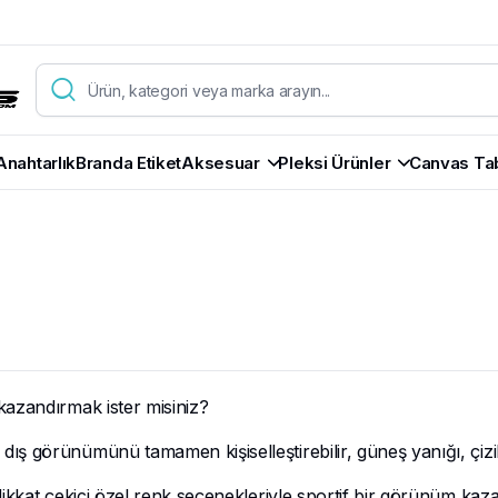
Anahtarlık
Branda Etiket
Aksesuar
Pleksi Ürünler
Canvas Ta
kazandırmak ister misiniz?
ş görünümünü tamamen kişiselleştirebilir, güneş yanığı, çizik 
kkat çekici özel renk seçenekleriyle sportif bir görünüm kaza