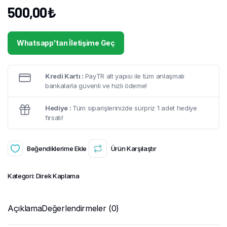
500,00
₺
Whatsapp'tan İletişime Geç
Kredi Kartı :
PayTR alt yapısı ile tüm anlaşmalı
bankalarla güvenli ve hızlı ödeme!
Hediye :
Tüm siparişlerinizde sürpriz 1 adet hediye
fırsatı!
Beğendiklerime Ekle
Ürün Karşılaştır
Kategori:
Direk Kaplama
Açıklama
Değerlendirmeler (0)