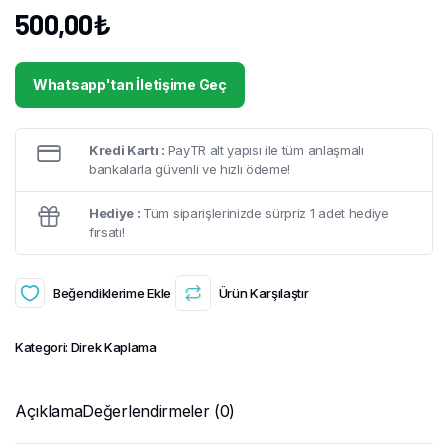
500,00
₺
Whatsapp'tan İletişime Geç
Kredi Kartı :
PayTR alt yapısı ile tüm anlaşmalı
bankalarla güvenli ve hızlı ödeme!
Hediye :
Tüm siparişlerinizde sürpriz 1 adet hediye
fırsatı!
Beğendiklerime Ekle
Ürün Karşılaştır
Kategori:
Direk Kaplama
Açıklama
Değerlendirmeler (0)