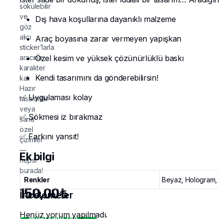
sökülebilir
ve
Dış hava koşullarına dayanıklı malzeme
göz
alıcı
Araç boyasına zarar vermeyen yapışkan
sticker’larla
aracına
Özel kesim ve yüksek çözünürlüklü baskı
karakter
Kendi tasarımını da gönderebilirsin!
kat.
Hazır
✅ Uygulaması kolay
tasarımlar
veya
✅ Sökmesi iz bırakmaz
sana
özel
✅ Farkını yansıt!
çizimler
—
Ek bilgi
hepsi
burada!
Renkler
Beyaz, Hologram, S
150,00
₺
İncelemeler
Henüz yorum yapılmadı.
Whatsapp'tan