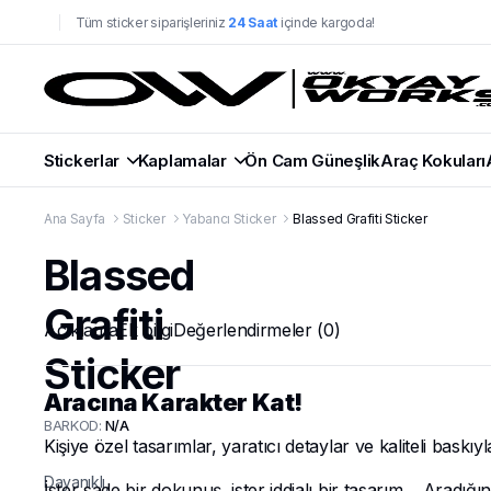
Tüm sticker siparişleriniz
24 Saat
içinde kargoda!
Stickerlar
Kaplamalar
Ön Cam Güneşlik
Araç Kokuları
Ana Sayfa
Sticker
Yabancı Sticker
Blassed Grafiti Sticker
Blassed
Grafiti
Açıklama
Ek bilgi
Değerlendirmeler (0)
Sticker
Aracına Karakter Kat!
BARKOD:
N/A
Kişiye özel tasarımlar, yaratıcı detaylar ve kaliteli baskıy
Dayanıklı,
İster sade bir dokunuş, ister iddialı bir tasarım… Aradığı