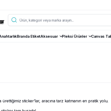
Anahtarlık
Branda Etiket
Aksesuar
Pleksi Ürünler
Canvas Ta
la ürettiğimiz sticker’lar, aracına tarz katmanın en pratik yolu.
n sticker tam burada!