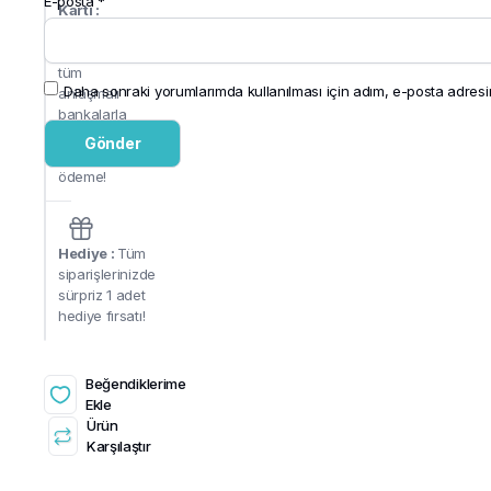
E-posta
*
Kartı :
PayTR alt
yapısı ile
tüm
Daha sonraki yorumlarımda kullanılması için adım, e-posta adresim
anlaşmalı
bankalarla
güvenli ve
hızlı
ödeme!
Hediye :
Tüm
siparişlerinizde
sürpriz 1 adet
hediye fırsatı!
Beğendiklerime
Ekle
Ürün
Karşılaştır