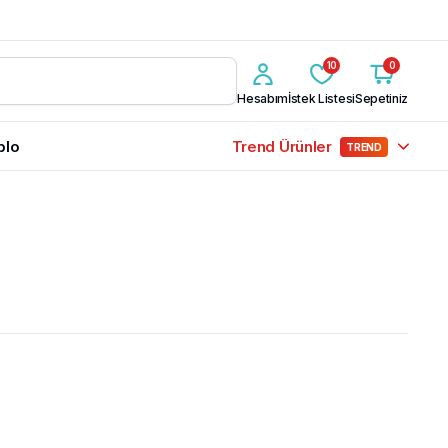
10
0
Hesabım
İstek Listesi
Sepetiniz
blo
Trend Ürünler
TREND