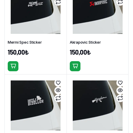
varyasyonu
var.
var.
Seçenekler
Seçenekler
ürün
ürün
sayfasından
sayfasından
seçilebilir
seçilebilir
Mermi Spec Sticker
Akrapovic Sticker
150,00
₺
150,00
₺
Bu
Bu
ürünün
ürünün
birden
birden
fazla
fazla
varyasyonu
varyasyonu
var.
var.
Seçenekler
Seçenekler
ürün
ürün
sayfasından
sayfasından