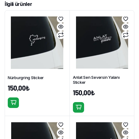
İlgili ürünler
Anlat Sen Seversin Yalanı
Nürburgring Sticker
Sticker
150,00
₺
150,00
₺
Bu
Bu
ürünün
ürünün
birden
birden
fazla
fazla
varyasyonu