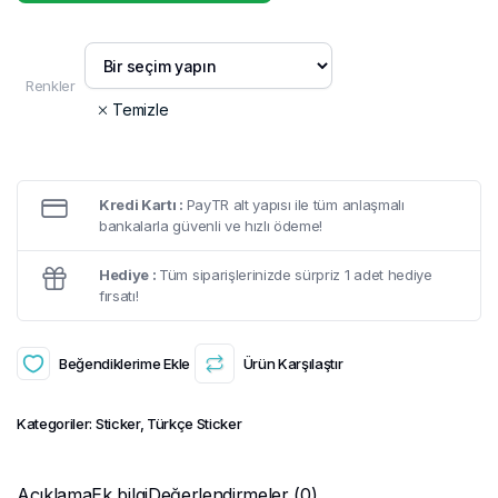
Renkler
Temizle
Kredi Kartı :
PayTR alt yapısı ile tüm anlaşmalı
bankalarla güvenli ve hızlı ödeme!
Hediye :
Tüm siparişlerinizde sürpriz 1 adet hediye
fırsatı!
Beğendiklerime Ekle
Ürün Karşılaştır
Kategoriler:
Sticker
,
Türkçe Sticker
Açıklama
Ek bilgi
Değerlendirmeler (0)