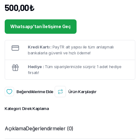
500,00
₺
Whatsapp'tan İletişime Geç
Kredi Kartı :
PayTR alt yapısı ile tüm anlaşmalı
bankalarla güvenli ve hızlı ödeme!
Hediye :
Tüm siparişlerinizde sürpriz 1 adet hediye
fırsatı!
Beğendiklerime Ekle
Ürün Karşılaştır
Kategori:
Direk Kaplama
Açıklama
Değerlendirmeler (0)