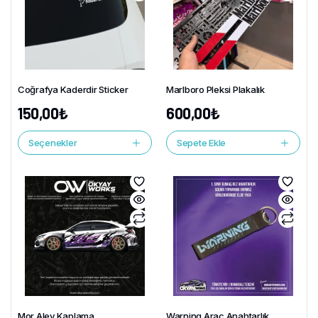
Coğrafya Kaderdir Sticker
Marlboro Pleksi Plakalık
150,00
₺
600,00
₺
Seçenekler
Sepete Ekle
Mor Alev Kaplama
Warning Araç Anahtarlık