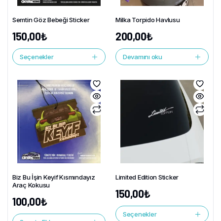
Semtin Göz Bebeği Sticker
Milka Torpido Havlusu
150,00
₺
200,00
₺
Seçenekler
Devamını oku
Biz Bu İşin Keyif Kısmındayız
Limited Edition Sticker
Araç Kokusu
150,00
₺
100,00
₺
Seçenekler