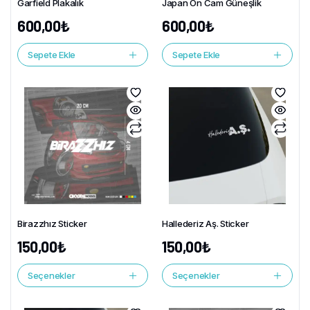
Garfield Plakalık
Japan Ön Cam Güneşlik
600,00
₺
600,00
₺
Sepete Ekle
Sepete Ekle
Birazzhız Sticker
Hallederiz Aş. Sticker
150,00
₺
150,00
₺
Seçenekler
Seçenekler