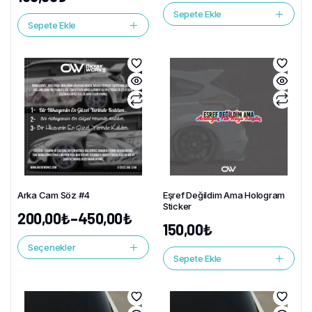
Sepete Ekle
Sepete Ekle
Arka Cam Söz #4
Eşref Değildim Ama Hologram
Sticker
200,00
₺
–
450,00
₺
150,00
₺
Seçenekler
Sepete Ekle