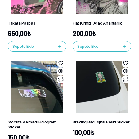
Takata Paspas
Fiat Kırmızı Araç Anahtarlık
650,00
₺
200,00
₺
Sepete Ekle
Sepete Ekle
Stockta Kalmadı Hologram
Braking Bad Dijital Baskı Sticker
Sticker
100,00
₺
150,00
₺