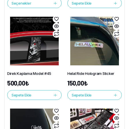
Seçenekler
Sepete Ekle
Direk Kaplama Model #45
Helal Ride Hologram Sticker
500,00
₺
150,00
₺
Sepete Ekle
Sepete Ekle