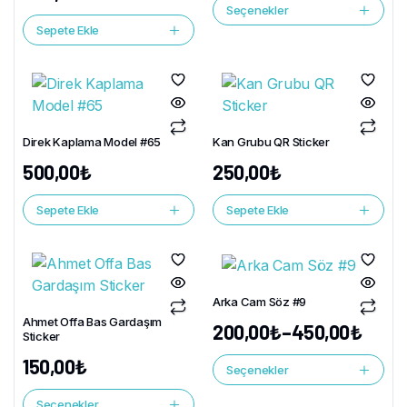
Seçenekler
Sepete Ekle
Direk Kaplama Model #65
Kan Grubu QR Sticker
500,00
₺
250,00
₺
Sepete Ekle
Sepete Ekle
Arka Cam Söz #9
Ahmet Offa Bas Gardaşım
200,00
₺
–
450,00
₺
Sticker
150,00
₺
Seçenekler
Seçenekler