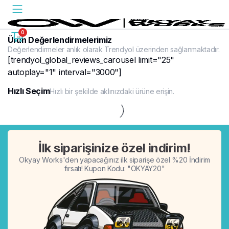
0
Ürün Değerlendirmelerimiz
Değerlendirmeler anlık olarak Trendyol üzerinden sağlanmaktadır.
[trendyol_global_reviews_carousel limit="25"
autoplay="1" interval="3000"]
Hızlı Seçim
Hızlı bir şekilde aklınızdaki ürüne erişin.
%20
İlk siparişinize özel indirim!
Okyay Works'den yapacağınız ilk siparişe özel %20 İndirim
fırsatı! Kupon Kodu: "OKYAY20"