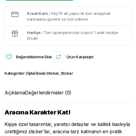
Kredi Kartı :
PayTR alt yapısı ile tüm anlaşmalı
bankalarla güvenli ve hızlı ödeme!
Hediye :
Tüm siparişlerinizde sürpriz 1 adet hediye
fırsatı!
Beğendiklerime Ekle
Ürün Karşılaştır
Kategoriler:
Dijital Baskı Sticker
,
Sticker
Açıklama
Değerlendirmeler (0)
Aracına Karakter Kat!
Kişiye özel tasarımlar, yaratıcı detaylar ve kaliteli baskıyla
ürettiğimiz sticker’lar, aracına tarz katmanın en pratik