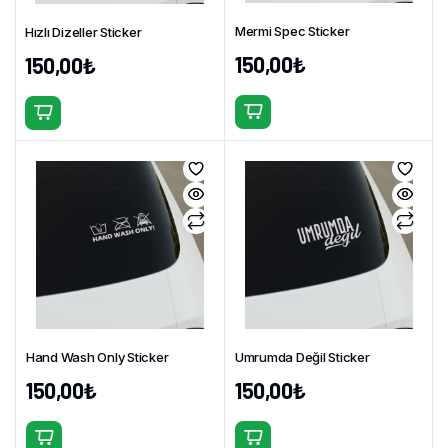
Mermi Spec Sticker
Hızlı Dizeller Sticker
150,00
₺
150,00
₺
Bu
Bu
ürünün
ürünün
birden
birden
fazla
fazla
varyasyonu
varyasyonu
var.
var.
Seçenekler
Seçenekler
ürün
ürün
sayfasından
sayfasından
seçilebilir
seçilebilir
Hand Wash Only Sticker
Umrumda Değil Sticker
150,00
₺
150,00
₺