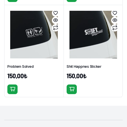
Bu
Bu
ürünün
ürünün
birden
birden
fazla
fazla
varyasyonu
varyasyonu
var.
var.
Seçenekler
Seçenekler
ürün
ürün
sayfasından
sayfasından
seçilebilir
seçilebilir
Problem Solved
Shit Happnes Sticker
150,00
₺
150,00
₺
Bu
Bu
ürünün
ürünün
birden
birden
fazla
fazla
varyasyonu
varyasyonu
var.
var.