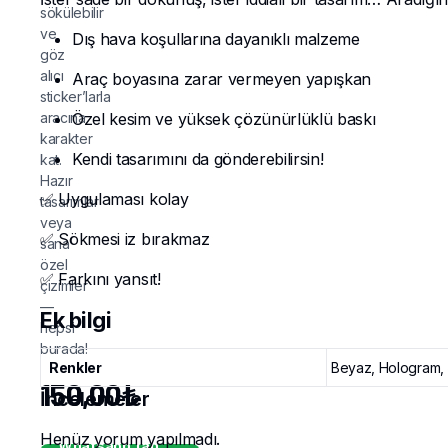
sökülebilir
ve
Dış hava koşullarına dayanıklı malzeme
göz
alıcı
Araç boyasına zarar vermeyen yapışkan
sticker’larla
aracına
Özel kesim ve yüksek çözünürlüklü baskı
karakter
Kendi tasarımını da gönderebilirsin!
kat.
Hazır
✅ Uygulaması kolay
tasarımlar
veya
✅ Sökmesi iz bırakmaz
sana
özel
✅ Farkını yansıt!
çizimler
—
Ek bilgi
hepsi
burada!
Renkler
Beyaz, Hologram, S
150,00
₺
İncelemeler
Henüz yorum yapılmadı.
Whatsapp'tan