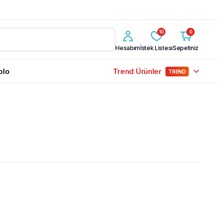
10
0
Hesabım
İstek Listesi
Sepetiniz
blo
Trend Ürünler
TREND