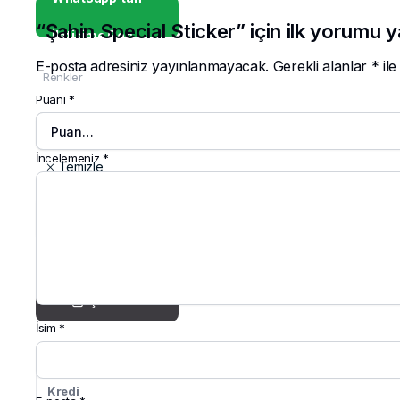
“Şahin Special Sticker” için ilk yorumu 
İletişime Geç
E-posta adresiniz yayınlanmayacak.
Gerekli alanlar
*
ile
Renkler
Puanı
*
İncelemeniz
*
Temizle
Şahin
Special
Sticker
Sepete Ekle
adet
ŞİMDİ AL
İsim
*
Kredi