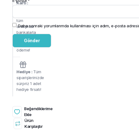
E-posta
*
Kartı :
PayTR alt
yapısı ile
tüm
Daha sonraki yorumlarımda kullanılması için adım, e-posta adresim
anlaşmalı
bankalarla
güvenli ve
hızlı
ödeme!
Hediye :
Tüm
siparişlerinizde
sürpriz 1 adet
hediye fırsatı!
Beğendiklerime
Ekle
Ürün
Karşılaştır