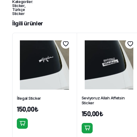
Kategoriler:
Sticker
,
Türkçe
Sticker
İlgili ürünler
Seviyoruz Allah Affetsin
İllegal Sticker
Sticker
150,00
₺
150,00
₺
Bu
Bu
ürünün