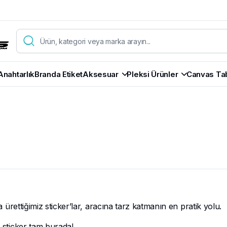
Anahtarlık
Branda Etiket
Aksesuar
Pleksi Ürünler
Canvas Ta
la ürettiğimiz sticker’lar, aracına tarz katmanın en pratik yolu.
n sticker tam burada!