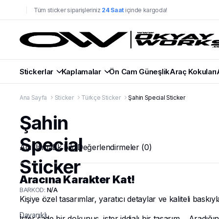
Tüm sticker siparişleriniz
24 Saat
içinde kargoda!
Stickerlar
Kaplamalar
Ön Cam Güneşlik
Araç Kokuları
Ana Sayfa
Sticker
Türkçe Sticker
Şahin Special Sticker
Şahin
Special
Açıklama
Ek bilgi
Değerlendirmeler (0)
Sticker
Aracına Karakter Kat!
BARKOD:
N/A
Kişiye özel tasarımlar, yaratıcı detaylar ve kaliteli baskıy
Dayanıklı,
İster sade bir dokunuş, ister iddialı bir tasarım… Aradığı