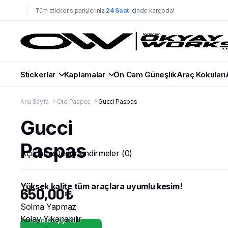
Tüm sticker siparişleriniz
24 Saat
içinde kargoda!
Stickerlar
Kaplamalar
Ön Cam Güneşlik
Araç Kokuları
Ana Sayfa
Oto Paspas
Gucci Paspas
Gucci
Paspas
Açıklama
Değerlendirmeler (0)
Yüksek kalite tüm araçlara uyumlu kesim!
650,00
₺
Solma Yapmaz
Kolay Yıkanabilir
Whatsapp'tan