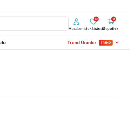
10
0
Hesabım
İstek Listesi
Sepetiniz
blo
Trend Ürünler
TREND