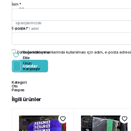
İsim
*
Hediye :
Tüm
siparişlerinizde
E-posta
*
sürpriz 1 adet
hediye fırsatı!
Daha sonraki yorumlarımda kullanılması için adım, e-posta adresim
Beğendiklerime
Ekle
Ürün
Karşılaştır
Kategori:
Oto
Paspas
İlgili ürünler