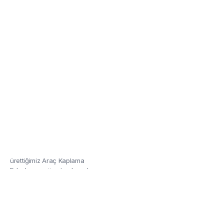
Kaplama Folyoları
Özel renkler ve tasarımla ile
ürettiğimiz Araç Kaplama
Folyolarına göz atmalısınız!
Detaylar