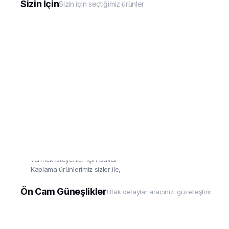
Sizin İçin
Sizin için seçtiğimiz ürünler
Duvar Kaplama
Aracınız kadar evine'de değer
vermek isteyenler için Duvar
Kaplama ürünlerimiz sizler ile,
uygulaması çok basit!
Ön Cam Güneşlikler
Ufak detaylar aracınızı güzelleştirir.
Detaylar