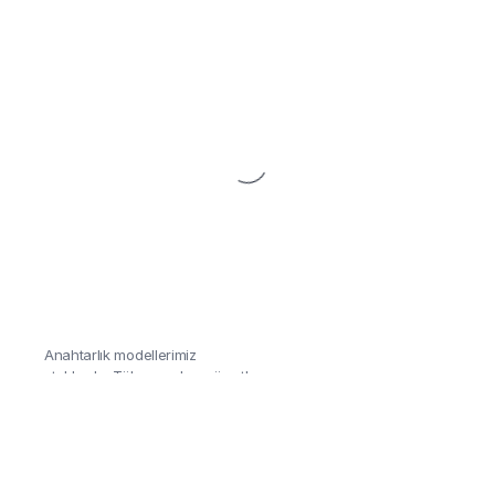
Anahtarlık
Aracınızı duruşunu yansıtan
Anahtarlık modellerimiz
stoklarda, Tükenmeden göz at!
Detaylar