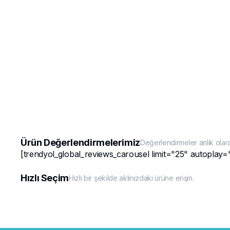
Ürün Değerlendirmelerimiz
Değerlendirmeler anlık olar
[trendyol_global_reviews_carousel limit="25" autoplay=
Hızlı Seçim
Hızlı bir şekilde aklınızdaki ürüne erişin.