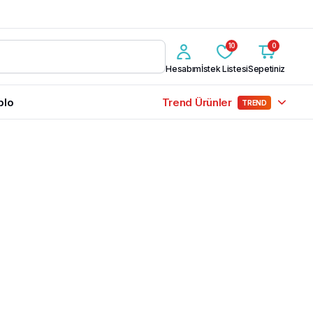
10
0
Hesabım
İstek Listesi
Sepetiniz
blo
Trend Ürünler
TREND