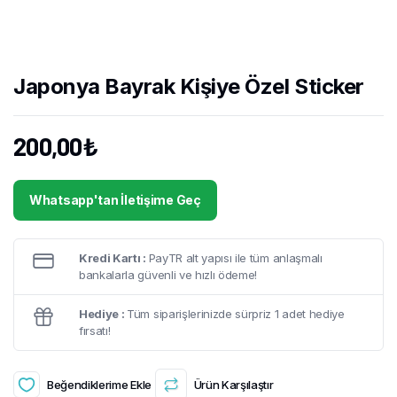
Japonya Bayrak Kişiye Özel Sticker
200,00
₺
Whatsapp'tan İletişime Geç
Kredi Kartı :
PayTR alt yapısı ile tüm anlaşmalı
bankalarla güvenli ve hızlı ödeme!
Hediye :
Tüm siparişlerinizde sürpriz 1 adet hediye
fırsatı!
Beğendiklerime Ekle
Ürün Karşılaştır