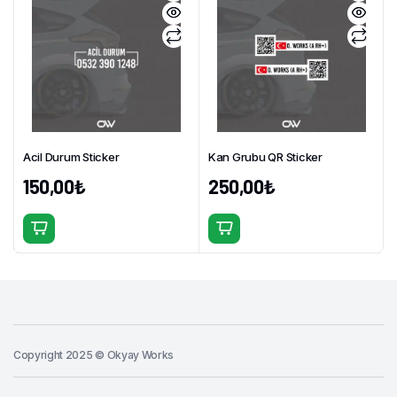
varyasyonu
var.
Seçenekler
ürün
sayfasından
seçilebilir
Acil Durum Sticker
Kan Grubu QR Sticker
150,00
₺
250,00
₺
Bu
ürünün
birden
fazla
varyasyonu
var.
Copyright 2025 © Okyay Works
Seçenekler
ürün