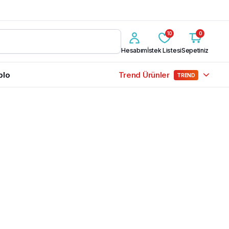
10
0
Hesabım
İstek Listesi
Sepetiniz
blo
Trend Ürünler
TREND