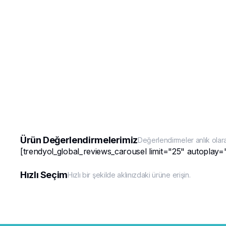
Ürün Değerlendirmelerimiz
Değerlendirmeler anlık olar
[trendyol_global_reviews_carousel limit="25" autoplay=
Hızlı Seçim
Hızlı bir şekilde aklınızdaki ürüne erişin.