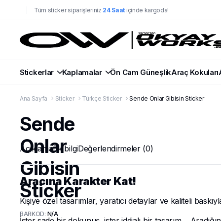
Tüm sticker siparişleriniz
24 Saat
içinde kargoda!
Stickerlar
Kaplamalar
Ön Cam Güneşlik
Araç Kokuları
Ana Sayfa
Sticker
Türkçe Sticker
Sende Onlar Gibisin Sticker
Sende
Onlar
Açıklama
Ek bilgi
Değerlendirmeler (0)
Gibisin
Aracına Karakter Kat!
Sticker
Kişiye özel tasarımlar, yaratıcı detaylar ve kaliteli baskıy
BARKOD:
N/A
İster sade bir dokunuş, ister iddialı bir tasarım… Aradığı