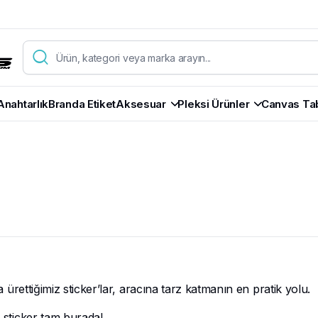
Anahtarlık
Branda Etiket
Aksesuar
Pleksi Ürünler
Canvas Ta
la ürettiğimiz sticker’lar, aracına tarz katmanın en pratik yolu.
n sticker tam burada!