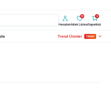
10
0
Hesabım
İstek Listesi
Sepetiniz
blo
Trend Ürünler
TREND