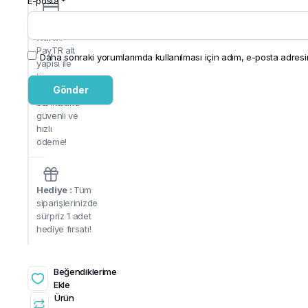
E-posta
*
Kredi
Kartı :
PayTR alt
Daha sonraki yorumlarımda kullanılması için adım, e-posta adresim
yapısı ile
tüm
anlaşmalı
bankalarla
güvenli ve
hızlı
ödeme!
Hediye :
Tüm
siparişlerinizde
sürpriz 1 adet
hediye fırsatı!
Beğendiklerime
Ekle
Ürün