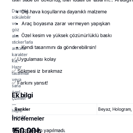
Dayanıklı,
Dış hava koşullarına dayanıklı malzeme
sökülebilir
Araç boyasına zarar vermeyen yapışkan
ve
göz
Özel kesim ve yüksek çözünürlüklü baskı
alıcı
sticker’larla
Kendi tasarımını da gönderebilirsin!
aracına
karakter
✅ Uygulaması kolay
kat.
Hazır
✅ Sökmesi iz bırakmaz
tasarımlar
veya
✅ Farkını yansıt!
sana
özel
Ek bilgi
çizimler
—
Renkler
Beyaz, Hologram, S
hepsi
burada!
İncelemeler
150,00
₺
Henüz yorum yapılmadı.