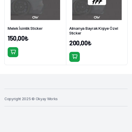
Seçenekler
ürün
sayfasından
seçilebilir
Melek İsimlik Sticker
Almanya Bayrak Kişiye Özel
Sticker
150,00
₺
200,00
₺
Bu
ürünün
birden
fazla
varyasyonu
var.
Seçenekler
Copyright 2025 © Okyay Works
ürün
sayfasından
Sepete Ekle
Kan
seçilebilir
Grubu
Sticker
ŞİMDİ AL
adet