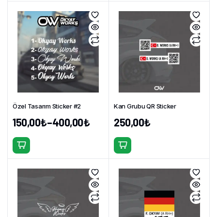
Özel Tasarım Sticker #2
Kan Grubu QR Sticker
150,00
₺
–
400,00
₺
250,00
₺
Fiyat
aralığı:
Bu
150,00₺
ürünün
-
400,00₺
birden
fazla
varyasyonu
var.