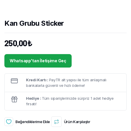
Kan Grubu Sticker
250,00
₺
Whatsapp'tan İletişime Geç
Kredi Kartı :
PayTR alt yapısı ile tüm anlaşmalı
bankalarla güvenli ve hızlı ödeme!
Hediye :
Tüm siparişlerinizde sürpriz 1 adet hediye
fırsatı!
Beğendiklerime Ekle
Ürün Karşılaştır