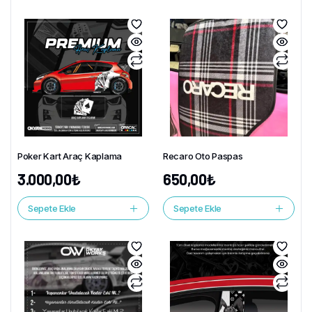
Poker Kart Araç Kaplama
Recaro Oto Paspas
3.000,00
₺
650,00
₺
Sepete Ekle
Sepete Ekle