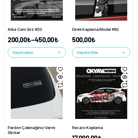
Arka Cam Söz #20
Direk Kaplama Model #82
200,00
₺
–
450,00
₺
500,00
₺
Seçenekler
Sepete Ekle
Pardon Çakmağınız Varmı
Recaro Kaplama
Sticker
17.000,00
₺