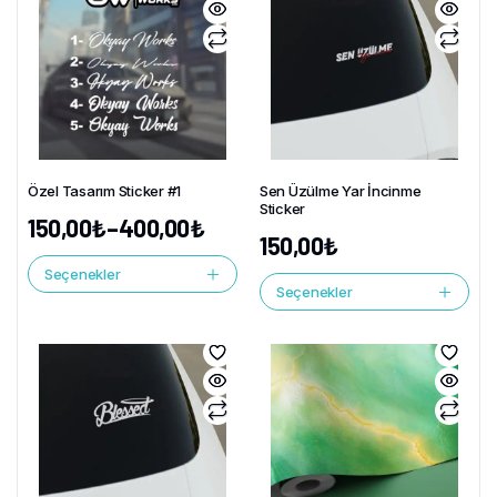
Özel Tasarım Sticker #1
Sen Üzülme Yar İncinme
Sticker
150,00
₺
–
400,00
₺
150,00
₺
Seçenekler
Seçenekler