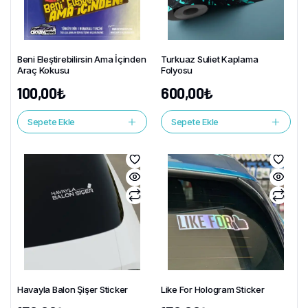
Beni Eleştirebilirsin Ama İçinden
Turkuaz Suliet Kaplama
Araç Kokusu
Folyosu
100,00
₺
600,00
₺
Sepete Ekle
Sepete Ekle
Havayla Balon Şişer Sticker
Like For Hologram Sticker