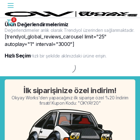
0
Ürün Değerlendirmelerimiz
Değerlendirmeler anlık olarak Trendyol üzerinden sağlanmaktadır.
[trendyol_global_reviews_carousel limit="25"
autoplay="1" interval="3000"]
Hızlı Seçim
Hızlı bir şekilde aklınızdaki ürüne erişin.
%20
İlk siparişinize özel indirim!
Okyay Works'den yapacağınız ilk siparişe özel %20 İndirim
fırsatı! Kupon Kodu: "OKYAY20"