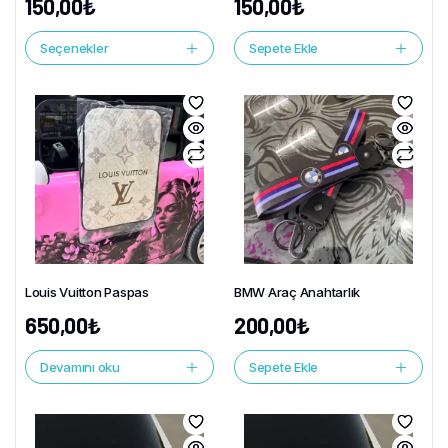
150,00
₺
150,00
₺
Seçenekler
Sepete Ekle
Louis Vuitton Paspas
BMW Araç Anahtarlık
650,00
₺
200,00
₺
Devamını oku
Sepete Ekle