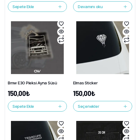
Sepete Ekle
Devamını oku
Bmw E30 Pleksi Ayna Süsü
Elmas Sticker
150,00
₺
150,00
₺
Sepete Ekle
Seçenekler