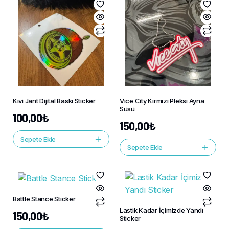
Kivi Jant Dijital Baskı Sticker
Vice City Kırmızı Pleksi Ayna
Süsü
100,00
₺
150,00
₺
Sepete Ekle
Sepete Ekle
Battle Stance Sticker
Lastik Kadar İçimizde Yandı
150,00
₺
Sticker