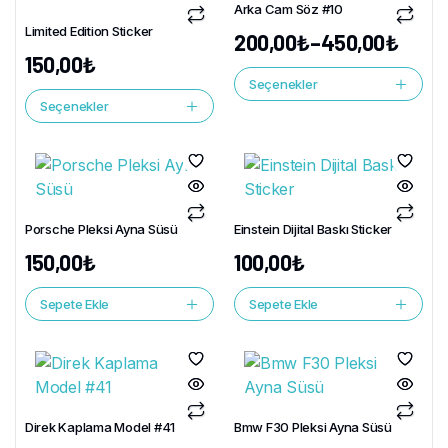
Arka Cam Söz #10
Limited Edition Sticker
200,00
₺
–
450,00
₺
150,00
₺
Seçenekler
Seçenekler
Porsche Pleksi Ayna Süsü
Einstein Dijital Baskı Sticker
150,00
₺
100,00
₺
Sepete Ekle
Sepete Ekle
Direk Kaplama Model #41
Bmw F30 Pleksi Ayna Süsü