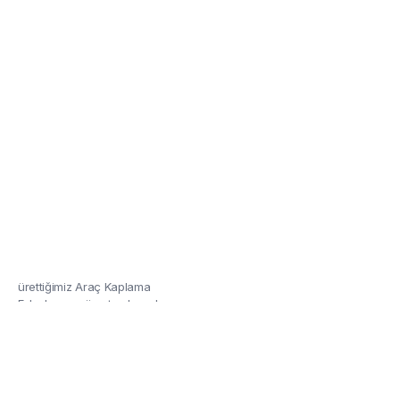
Kaplama Folyoları
Özel renkler ve tasarımla ile
ürettiğimiz Araç Kaplama
Folyolarına göz atmalısınız!
Detaylar