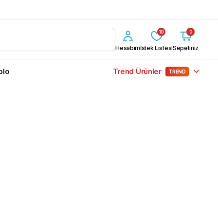
10
0
Hesabım
İstek Listesi
Sepetiniz
blo
Trend Ürünler
TREND