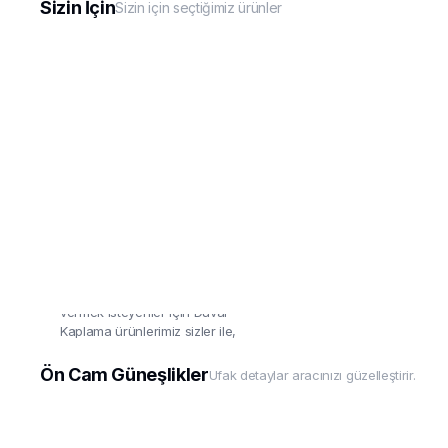
Sizin İçin
Sizin için seçtiğimiz ürünler
Duvar Kaplama
Aracınız kadar evine'de değer
vermek isteyenler için Duvar
Kaplama ürünlerimiz sizler ile,
uygulaması çok basit!
Ön Cam Güneşlikler
Ufak detaylar aracınızı güzelleştirir.
Detaylar