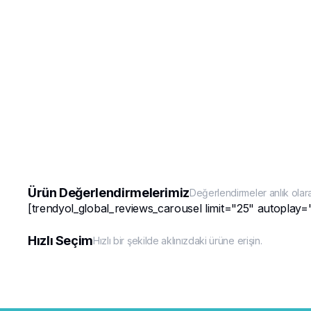
Ürün Değerlendirmelerimiz
Değerlendirmeler anlık olar
[trendyol_global_reviews_carousel limit="25" autoplay=
Hızlı Seçim
Hızlı bir şekilde aklınızdaki ürüne erişin.