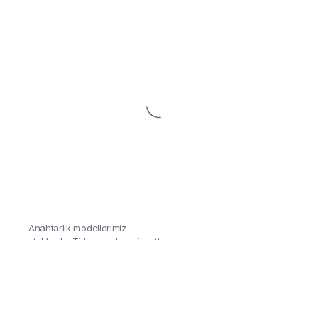
Anahtarlık
Aracınızı duruşunu yansıtan
Anahtarlık modellerimiz
stoklarda, Tükenmeden göz at!
Detaylar