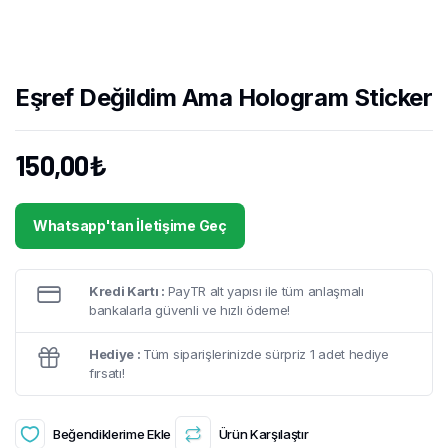
Eşref Değildim Ama Hologram Sticker
150,00
₺
Whatsapp'tan İletişime Geç
Kredi Kartı :
PayTR alt yapısı ile tüm anlaşmalı
bankalarla güvenli ve hızlı ödeme!
Hediye :
Tüm siparişlerinizde sürpriz 1 adet hediye
fırsatı!
Beğendiklerime Ekle
Ürün Karşılaştır