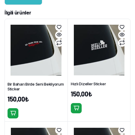
İlgili ürünler
Hızlı Dizeller Sticker
Bir Baharı Birde Seni Bekliyorum
Sticker
150,00
₺
150,00
₺
Bu
Bu
ürünün
ürünün
birden
birden
fazla