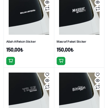
fazla
varyasyonu
varyasyonu
var.
var.
Seçenekler
Seçenekler
ürün
ürün
sayfasından
sayfasından
seçilebilir
seçilebilir
Allah Affetsin Sticker
Masraf Paket Sticker
150,00
₺
150,00
₺
Bu
Bu
ürünün
ürünün
birden
birden
fazla
fazla
varyasyonu
varyasyonu
var.
var.
Seçenekler
Seçenekler
ürün
ürün